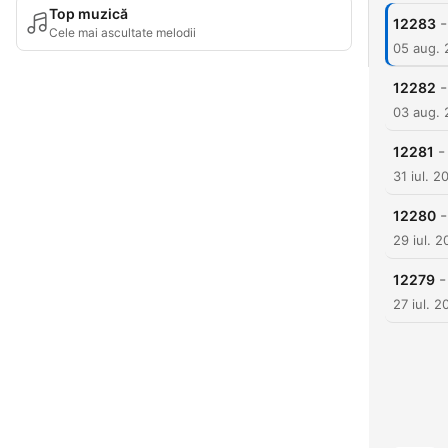
Top muzică
-
12283
Cele mai ascultate melodii
05 aug.
-
12282
03 aug.
-
12281
31 iul. 2
-
12280
29 iul. 
-
12279
27 iul. 2