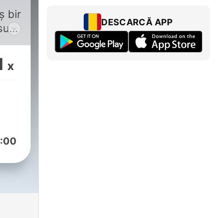
ş bir
DESCARCĂ APP
sut
nda
1
x
ve
t
st
:00
an
en