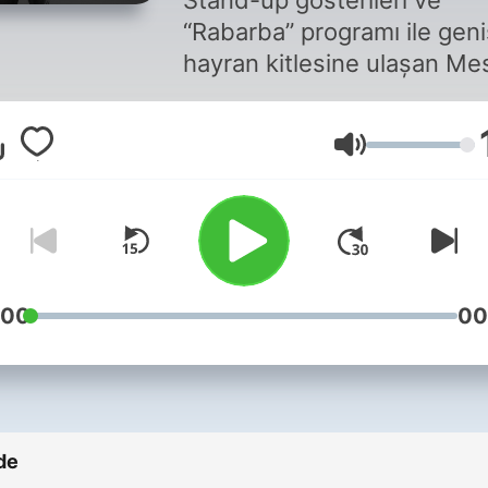
Stand-up gösterileri ve
“Rabarba” programı ile geni
hayran kitlesine ulaşan Me
Süre, şimdi dinleyicileriyle
tamamen podcast dünyası
Volum
buluşuyor. Kahkahanın eksik
olmadığı, sürpriz konukları 
samimi sohbetleriyle dikka
çeken “Rabarba”, istediğin
zaman istediğin yerde
dinleyebileceğin bir podca
:00
00
serisi olarak yoluna devam
ediyor. Günün temposund
uzaklaşıp eğlenmek, farklı
bakış açıları yakalamak ve
de
keyifli vakit geçirmek istey