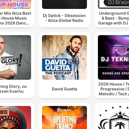
 Mix Ibiza Best
Underground 
Dj Optick - Obsession
 House Music
& Bass - Bum
- Ibiza Global Radio
no 2026 Dance
Garage with DJ
ll Out Lounge
Podcast
2026 House / T
ing Glory, cu
David Guetta
Progressive / 
zvan Exarhu
Melodic / Tech 
Afro / ibiza DJ
Set / Podcas
Electronic Dan