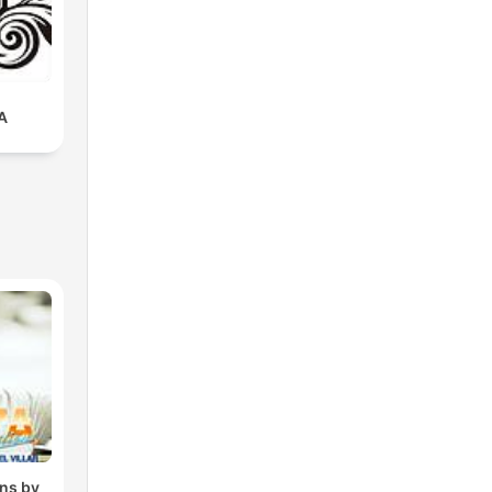
A
ons by