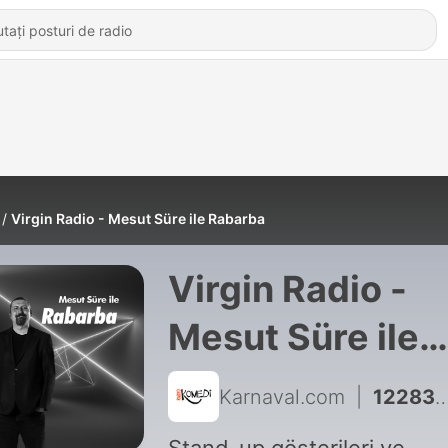
Virgin Radio - Mesut Süre ile Rabarba
Virgin Radio -
Mesut Süre ile
Rabarba
Karnaval.com
|
12283 - Rabarba 1615: Eda Nur Hancı ve Anlatanadam