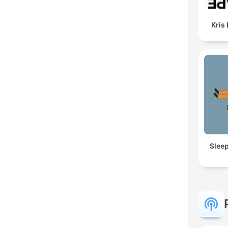
Kris
Slee