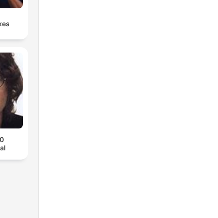
xes
70
al