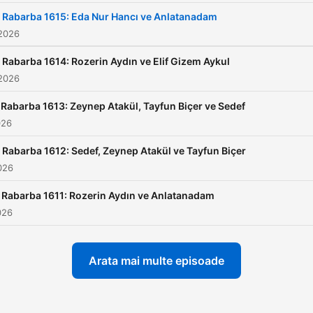
herkes için “Rabarba” podc
Rabarba 1615: Eda Nur Hancı ve Anlatanadam
bölümleri seni bekliyor.
 2026
Kaçırdığın ya da tekrar
Rabarba 1614: Rozerin Aydın ve Elif Gizem Aykul
dinlemek istediğin tüm
 2026
bölümler şimdi Karnaval
Rabarba 1613: Zeynep Atakül, Tayfun Biçer ve Sedef
Podcast sekmesinde!
026
Rabarba 1612: Sedef, Zeynep Atakül ve Tayfun Biçer
2026
Rabarba 1611: Rozerin Aydın ve Anlatanadam
026
Arata mai multe episoade