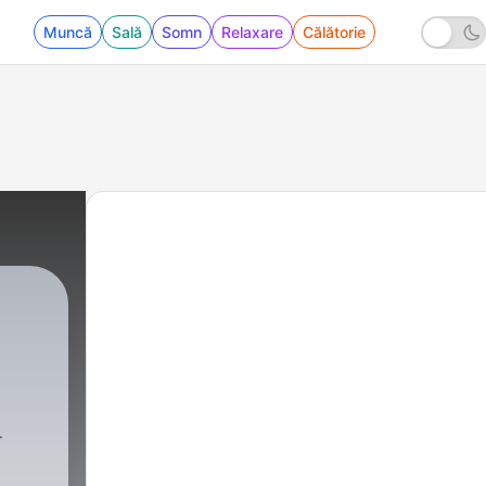
Muncă
Sală
Somn
Relaxare
Călătorie