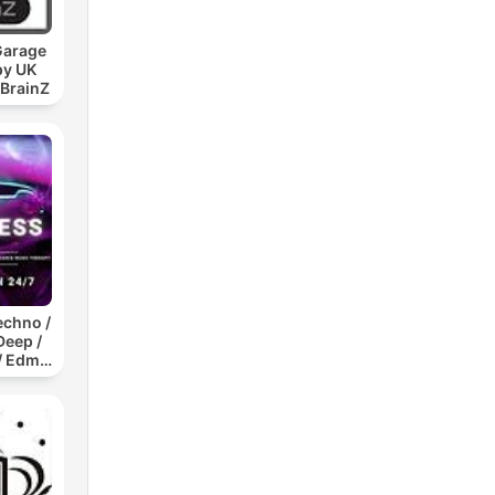
Garage
py UK
 BrainZ
echno /
Deep /
/ Edm /
 Mix /
t /
ce Musi