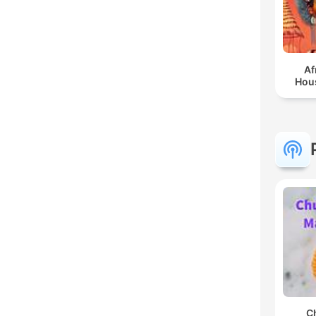
Af
Hou
C