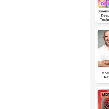
Summer
Deep
Tech
Chi
Morn
Ră