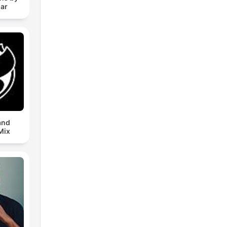
lar
and
Mix