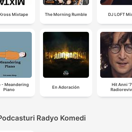
 Kross Mixtape
The Morning Rumble
DJ LOFT Mi
p - Meandering
Hit Anni '
En Adoración
Piano
Radioreviv
Podcasturi Radyo Komedi