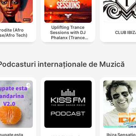
Uplifting Trance
rodite (Afro
Sessions with DJ
CLUB IBIZ
se/Afro Tech)
Phalanx (Trance
Podcast)
Podcasturi internaționale de Muzică
hupate esta
Ibiza Sensati