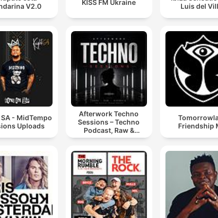
KISS FM Ukraine
darina V2.0
Luis del Vil
Afterwork Techno
t SA - MidTempo
Tomorrowl
Sessions – Techno
ions Uploads
Friendship 
Podcast, Raw &
Hypnotic Techno
Mixes