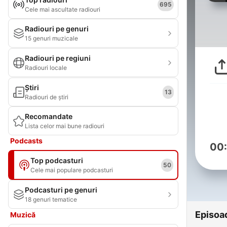
695
Cele mai ascultate radiouri
Radiouri pe genuri
15 genuri muzicale
Radiouri pe regiuni
Radiouri locale
Știri
13
Radiouri de știri
Recomandate
Lista celor mai bune radiouri
Podcasts
00
Top podcasturi
50
Cele mai populare podcasturi
Podcasturi pe genuri
18 genuri tematice
Episoa
Muzică