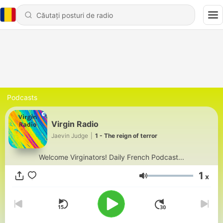
Podcasts
Virgin Radio
Jaevin Judge
|
1 - The reign of terror
Welcome Virginators! Daily French Podcast...
1
x
Volum