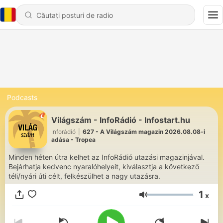
Podcasts
Világszám - InfoRádió - Infostart.hu
Inforádió
|
627 - A Világszám magazin 2026.08.08-i
adása - Tropea
Minden héten útra kelhet az InfoRádió utazási magazinjával.
Bejárhatja kedvenc nyaralóhelyeit, kiválasztja a következő
téli/nyári úti célt, felkészülhet a nagy utazásra.
1
x
Volum