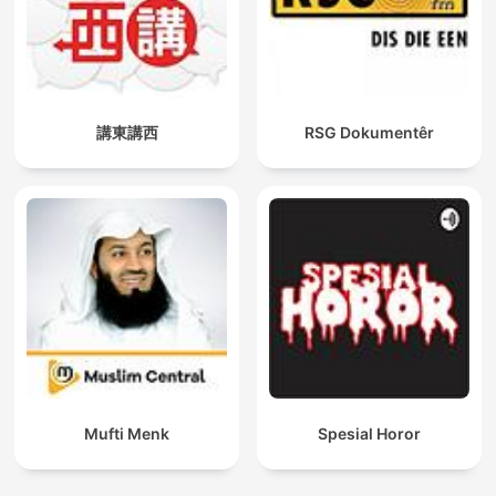
講東講西
RSG Dokumentêr
Mufti Menk
Spesial Horor