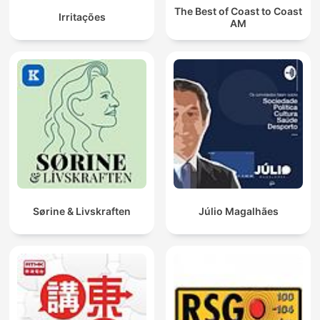
The Best of Coast to Coast
Irritações
AM
Sørine & Livskraften
Júlio Magalhães