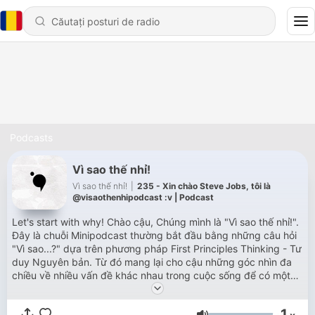
Podcasts
Vì sao thế nhỉ!
Vì sao thế nhỉ!
|
235 - Xin chào Steve Jobs, tôi là
@visaothenhipodcast :v | Podcast
Let's start with why! Chào cậu, Chúng mình là "Vì sao thế nhỉ!".
Đây là chuỗi Minipodcast thường bắt đầu bằng những câu hỏi
"Vì sao...?" dựa trên phương pháp First Principles Thinking - Tư
duy Nguyên bản. Từ đó mang lại cho cậu những góc nhìn đa
chiều về nhiều vấn đề khác nhau trong cuộc sống để có một
tinh thần sống thật sự. Cảm ơn sự quan tâm và ủng hộ của các
cậu rất nhiều! Thân mến, Vì sao thế nhỉ!
1