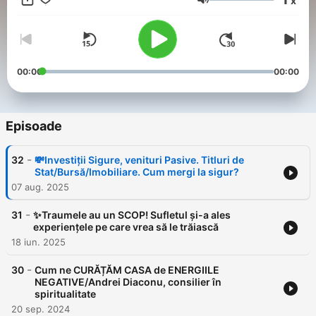
x
din partea ta și, bineînțeles, ești liber să îmi spui părerea ta
Volum
despre subiectul abordat în secțiunea comentarii. Și, nu uita să
dai share tuturor părinților
00:00
00:00
Episoade
-
32
💸Investiții Sigure, venituri Pasive. Titluri de
Stat/Bursă/Imobiliare. Cum mergi la sigur?
07 aug. 2025
-
31
✨Traumele au un SCOP! Sufletul și-a ales
experiențele pe care vrea să le trăiască
18 iun. 2025
-
30
Cum ne CURĂȚĂM CASA de ENERGIILE
NEGATIVE/Andrei Diaconu, consilier în
spiritualitate
20 sep. 2024