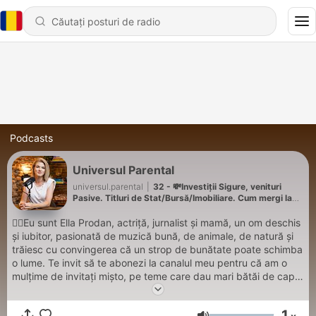
Podcasts
Universul Parental
universul.parental
|
32 - 💸Investiții Sigure, venituri
Pasive. Titluri de Stat/Bursă/Imobiliare. Cum mergi la
sigur?
🙋‍♀️Eu sunt Ella Prodan, actriță, jurnalist și mamă, un om deschis
și iubitor, pasionată de muzică bună, de animale, de natură și
trăiesc cu convingerea că un strop de bunătate poate schimba
o lume. Te invit să te abonezi la canalul meu pentru că am o
mulțime de invitați mișto, pe teme care dau mari bătăi de cap
părinților și împreună vom încerca să găsim răspunsurile de
care avem nevoie. ✍️Aștept orice sugestie de temă sau invitat
1