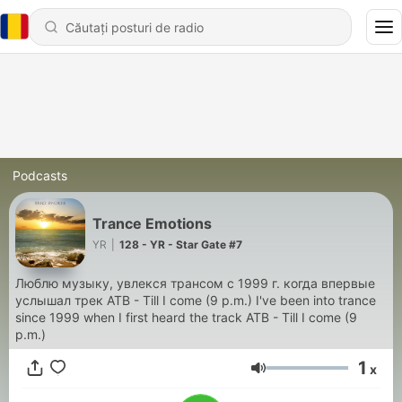
Podcasts
Trance Emotions
YR
|
128 - YR - Star Gate #7
Люблю музыку, увлекся трансом с 1999 г. когда впервые
услышал трек ATB - Till I come (9 p.m.) I've been into trance
since 1999 when I first heard the track ATB - Till I come (9
p.m.)
1
x
Volum