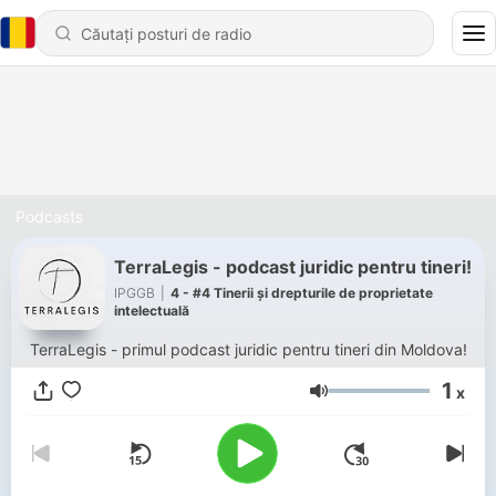
Podcasts
TerraLegis - podcast juridic pentru tineri!
IPGGB
|
4 - #4 Tinerii și drepturile de proprietate
intelectuală
TerraLegis - primul podcast juridic pentru tineri din Moldova!
1
x
Volum