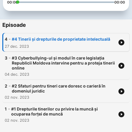
00:00
00:00
Episoade
-
4
#4 Tinerii și drepturile de proprietate intelectuală
27 dec. 2023
-
3
#3 Cyberbullying-ul și modul în care legislația
Republicii Moldova intervine pentru a proteja tinerii
online
04 dec. 2023
-
2
#2 Sfaturi pentru tineri care doresc o carieră în
domeniul juridic
02 nov. 2023
-
1
#1 Drepturile tinerilor cu privire la muncă și
ocuparea forței de muncă
02 nov. 2023