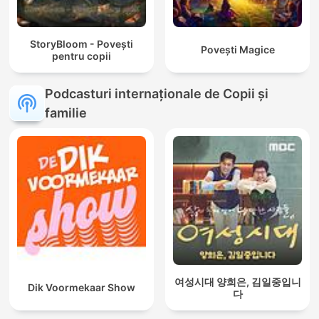
StoryBloom - Povești
Povești Magice
pentru copii
Podcasturi internaționale de Copii și
familie
여성시대 양희은, 김일중입니
Dik Voormekaar Show
다