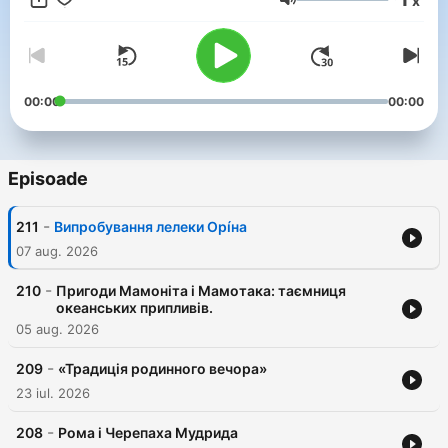
x
казок народів світу, які ми вибрали та озвучили спеціально
Volum
для вас. Наш Telegram канал https://t.me/suspilne_kazky
YouTube канал з мультфільмами Бробакс
https://cutt.ly/yAfTYBU
00:00
00:00
Episoade
-
211
Випробування лелеки Орíна
07 aug. 2026
-
210
Пригоди Мамоніта і Мамотака: таємниця
океанських припливів.
05 aug. 2026
-
209
«Традиція родинного вечора»
23 iul. 2026
-
208
Рома і Черепаха Мудрида