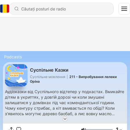
Podcasts
Суспільне Казки
Суспільне мовлення
|
211 - Випробування лелеки
Орíна
Аудіоказки від Суспільного відтепер у подкастах. Вмикайте
дітям в укриттях, у довгій дорозі чи коли змушені
залишатися у домівках під час комендантської години.
Чому кенгуру стрибає, а кіт вмивається по обіді? Коли
з'явилось могутнє дерево баобаб, а лис вовку масло
показав? Навіщо миші збираються на раду, а бджола рятує
гусці життя? Про все це можна дізнатися з найкращих
1