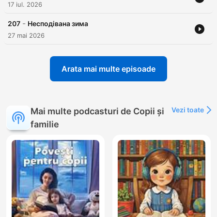
17 iul. 2026
-
207
Несподівана зима
27 mai 2026
Arata mai multe episoade
Vezi toate
Mai multe podcasturi de Copii și
familie