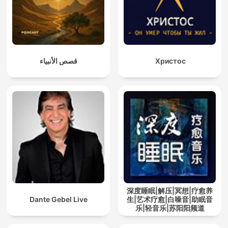
قصص الأنبياء
Христос
深度睡眠|解压|冥想|疗愈养
Dante Gebel Live
生|艺术疗愈|白噪音|助眠音
乐|轻音乐|苏阳阳频道