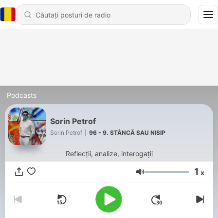
Podcasts
Sorin Petrof
Sorin Petrof
|
96 - 9. STÂNCĂ SAU NISIP
Reflecții, analize, interogații
1
x
Volum