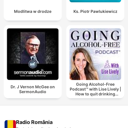
Modlitwa w drodze
Ks. Piotr Pawlukiewicz
Going Alcohol-Free
Dr. J Vernon McGee on
Podcast™ with Lise Lively |
SermonAudio
How to quit drinking
alcohol
Radio România