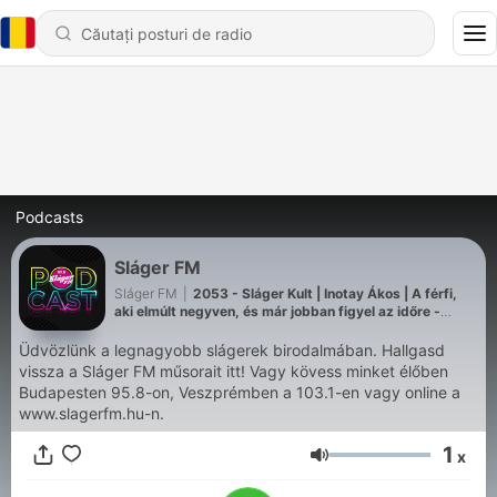
Podcasts
Sláger FM
Sláger FM
|
2053 - Sláger Kult | Inotay Ákos | A férfi,
aki elmúlt negyven, és már jobban figyel az időre -
Színészi technikák a hétköznapi élet legnehezebb
helyzeteire | Aki kérdez: S. Miller András
Üdvözlünk a legnagyobb slágerek birodalmában. Hallgasd
vissza a Sláger FM műsorait itt! Vagy kövess minket élőben
Budapesten 95.8-on, Veszprémben a 103.1-en vagy online a
www.slagerfm.hu-n.
1
x
Volum