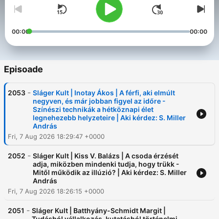
00:00
00:00
Episoade
-
2053
Sláger Kult | Inotay Ákos | A férfi, aki elmúlt
negyven, és már jobban figyel az időre -
Színészi technikák a hétköznapi élet
legnehezebb helyzeteire | Aki kérdez: S. Miller
András
Fri, 7 Aug 2026 18:29:47 +0000
-
2052
Sláger Kult | Kiss V. Balázs | A csoda érzését
adja, miközben mindenki tudja, hogy trükk -
Mitől működik az illúzió? | Aki kérdez: S. Miller
András
Fri, 7 Aug 2026 18:26:15 +0000
-
2051
Sláger Kult | Batthyány-Schmidt Margit |
Tudásból vállalkozás, kutatásból történelmi