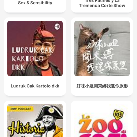
Tres Patines y La
Sex & Sensibility
Tremenda Corte Show
Ludruk Cak Kartolo dkk
好味小姐開束縛我還你原形