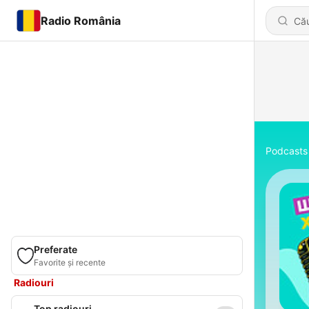
Radio România
Podcasts
Preferate
Favorite și recente
Radiouri
Top radiouri