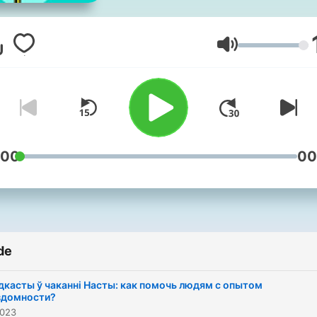
в права человека и хотим
чтобы они стали модным
Выпуск за выпуском мы
Volum
будем говорить о том, чт
происходит с правами
человека, разрушать
стереотипы о правозащит
делиться вайбами
:00
00
недискриминации, равен
и любви, потому что Hum
Constanta - это любовь!
de
дкасты ў чаканні Насты: как помочь людям с опытом
здомности?
2023