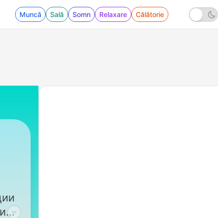
Muncă
Sală
Somn
Relaxare
Călătorie
ции
рим