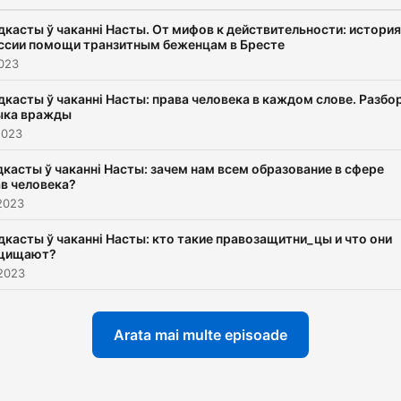
дкасты ў чаканні Насты. От мифов к действительности: история
ссии помощи транзитным беженцам в Бресте
2023
дкасты ў чаканні Насты: права человека в каждом слове. Разбо
ыка вражды
2023
касты ў чаканні Насты: зачем нам всем образование в сфере
в человека?
2023
дкасты ў чаканні Насты: кто такие правозащитни_цы и что они
щищают?
 2023
Arata mai multe episoade