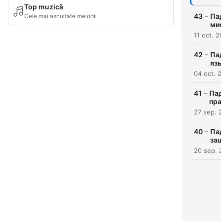
Top muzică
-
43
Па
Cele mai ascultate melodii
ми
11 oct. 
-
42
Па
яз
04 oct. 
-
41
Пад
пра
27 sep. 
-
40
Па
за
20 sep.