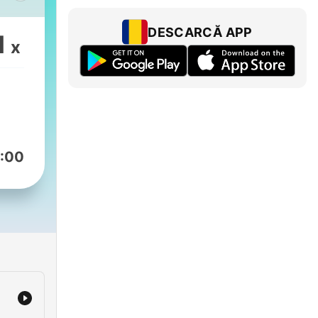
,
и.
DESCARCĂ APP
1
x
о
е и
:00
ства
an