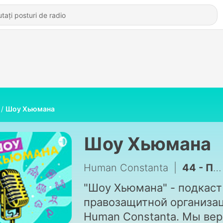
Шоу Хьюмана
Шоу Хьюмана
Human Constanta
|
44 - Падкасты ў чаканні Насты: как помочь людям с опытом бездомности?
"Шоу Хьюмана" - подкаст
правозащитной организа
Human Constanta. Мы ве