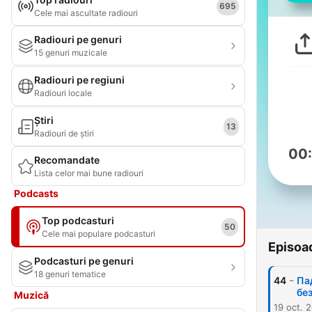
695
Cele mai ascultate radiouri
Radiouri pe genuri
15 genuri muzicale
Radiouri pe regiuni
Radiouri locale
Știri
13
Radiouri de știri
00
Recomandate
Lista celor mai bune radiouri
Podcasts
Top podcasturi
50
Cele mai populare podcasturi
Episoa
Podcasturi pe genuri
18 genuri tematice
-
44
Па
бе
Muzică
19 oct. 