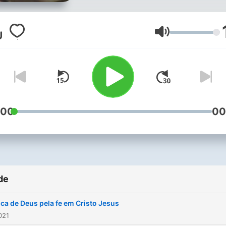
Volum
:00
00
de
ica de Deus pela fe em Cristo Jesus
021