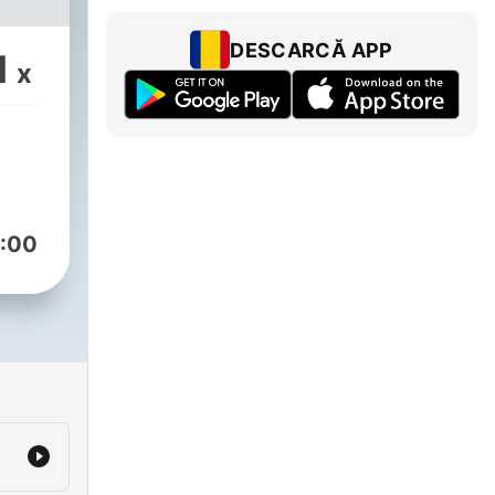
DESCARCĂ APP
1
x
:00