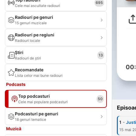
695
Cele mai ascultate radiouri
Radiouri pe genuri
15 genuri muzicale
Radiouri pe regiuni
Radiouri locale
Știri
13
Radiouri de știri
00
Recomandate
Lista celor mai bune radiouri
Podcasts
Top podcasturi
50
Cele mai populare podcasturi
Episoa
Podcasturi pe genuri
18 genuri tematice
-
1
Just
Muzică
15 mai 2