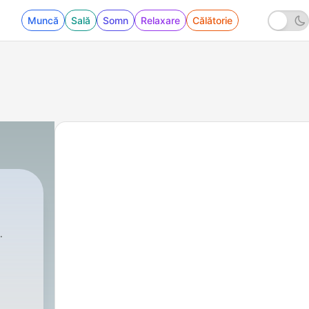
Muncă
Sală
Somn
Relaxare
Călătorie
 - Justica de Deus pela fe em Cristo Jesus