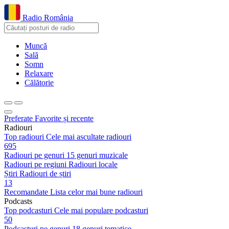
Radio România
Muncă
Sală
Somn
Relaxare
Călătorie
Preferate
Favorite și recente
Radiouri
Top radiouri
Cele mai ascultate radiouri
695
Radiouri pe genuri
15 genuri muzicale
Radiouri pe regiuni
Radiouri locale
Știri
Radiouri de știri
13
Recomandate
Lista celor mai bune radiouri
Podcasts
Top podcasturi
Cele mai populare podcasturi
50
Podcasturi pe genuri
18 genuri tematice