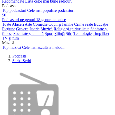
Recomandate
Lista celor mai bune radiouri
Podcasts
Top podcasturi
Cele mai populare podcasturi
50
Podcasturi pe genuri
18 genuri tematice
Toate
Afaceri
Arte
Comedie
Copii și familie
Crime reale
Educație
Ficțiune
Guvern
Istorie
Muzică
Religie și spiritualitate
Sănătate și
fitness
Societate și cultură
Sport
Știință
Știri
Tehnologie
Timp liber
TV și film
Muzică
Top muzică
Cele mai ascultate melodii
Podcasts
Serba Serbi