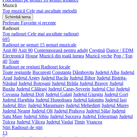
Muzică
Top muzică
Cele mai ascultate melodii
Schimbă tema
Preferate
Favorite și recente
Radiouri
Top radiouri
Cele mai ascultate radiouri
695
Radiouri pe genuri
15 genuri muzicale
Anii 80
Anii 90
Contemporană pentru adulți
Creștină
Dance / EDM
Electronică
House
Muzică din toată lumea
Muzică veche
Pop / Top
40
Toate
Radiouri pe regiuni
Radiouri locale
Toate regiunile
Bucureşti
Constanța
Dâmboviţa
Județul Alba
Județul
Arad
Județul Argeș
Județul Bacău
Județul Bihor
Județul Bistrița-
Năsăud
Județul Botoșani
Județul Brăila
Județul Brașov
Județul
Buzău
Județul Călărași
Județul Caraș-Severin
Județul Cluj
Județul
Covasna
Județul Dolj
Județul Galați
Județul Giurgiu
Județul Gorj
Județul Harghita
Județul Hunedoara
Județul Ialomița
Județul Iași
Județul Ilfov
Județul Maramureș
Județul Mehedinți
Județul Mureș
Județul Neamț
Județul Olt
Județul Prahova
Județul Sălaj
Județul
Satu Mare
Județul Sibiu
Județul Suceava
Judeţul Teleorman
Județul
Tulcea
Județul Vâlcea
Județul Vaslui
Timiș
Vrancea
Știri
Radiouri de știri
13