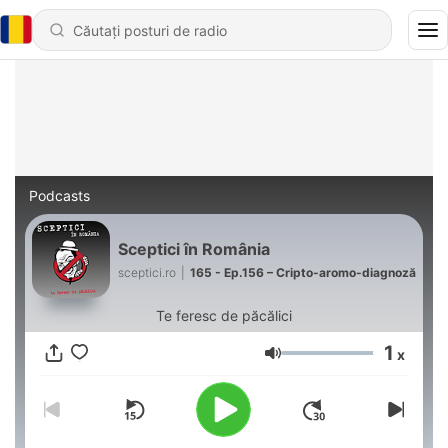
Podcasts
Sceptici în România
sceptici.ro
|
165 - Ep.156 – Cripto-aromo-diagnoză
Te feresc de păcălici
1
x
Volum