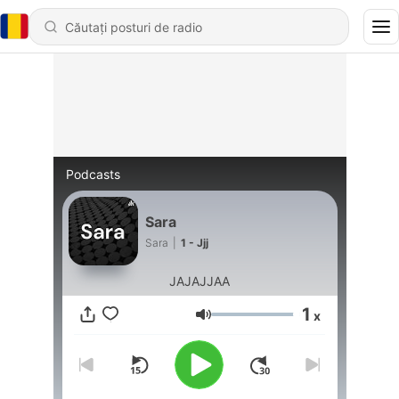
Podcasts
Sara
Sara
|
1 - Jjj
JAJAJJAA
1
x
Volum