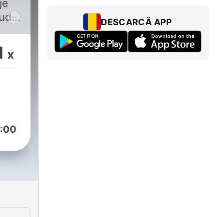
je
udí,
DESCARCĂ APP
lnej
1
x
ovorysosimonom
:00