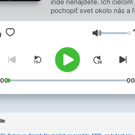
inde nenájdete. Ich cieľom 
pochopiť svet okolo nás a ľ
ktorí ho ovplyvňujú a tvoria
verejnú mienku. V neformá
Volum
atmosfére a do hĺbky. Celé
epizódy nájdete na:
https://herohero.co/rozh
:00
00
de