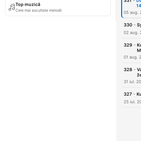
-
331
DU
Top muzică
14
Cele mai ascultate melodii
05 aug.
-
330
S
02 aug.
-
329
K
M
01 aug. 
-
328
V
ž
31 iul. 2
-
327
K
25 iul. 