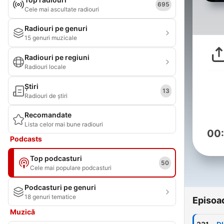
695
Cele mai ascultate radiouri
Radiouri pe genuri
15 genuri muzicale
Radiouri pe regiuni
Radiouri locale
Știri
13
Radiouri de știri
Recomandate
Lista celor mai bune radiouri
00
Podcasts
Top podcasturi
50
Cele mai populare podcasturi
Podcasturi pe genuri
18 genuri tematice
Episoa
Muzică