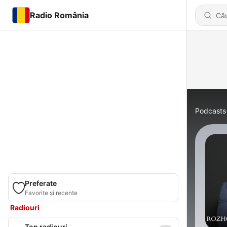
Radio România
Podcasts
Preferate
Favorite și recente
Radiouri
Top radiouri