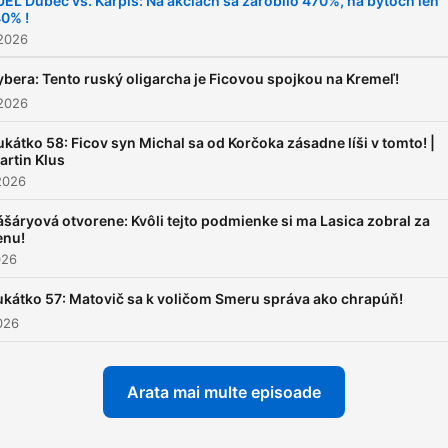
EL Dubec vs. Karpiš: Na akciách sa zarobilo 470%, na bytoch len
0% !
 2026
ybera: Tento ruský oligarcha je Ficovou spojkou na Kremeľ!
 2026
ukátko 58: Ficov syn Michal sa od Korčoka zásadne líši v tomto! |
artin Klus
2026
ášáryová otvorene: Kvôli tejto podmienke si ma Lasica zobral za
enu!
026
ukátko 57: Matovič sa k voličom Smeru správa ako chrapúň!
2026
Arata mai multe episoade