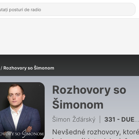
Rozhovory so Šimonom
Rozhovory so
Šimonom
Šimon Žďárský
|
331 - DUEL Dubec vs. Karpiš: Na akciách sa zarobilo 470%, na bytoch len 140% !
Nevšedné rozhovory, ktor