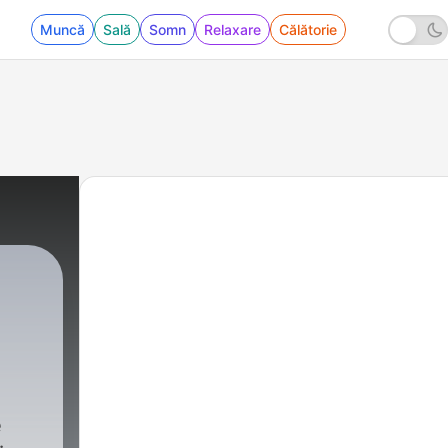
Muncă
Sală
Somn
Relaxare
Călătorie
é