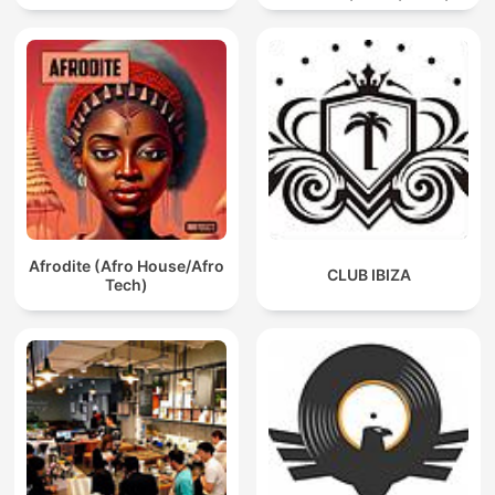
Afro / ibiza DJ Mix / Set /
Podcast / Electronic
Dance Musi
Afrodite (Afro House/Afro
CLUB IBIZA
Tech)