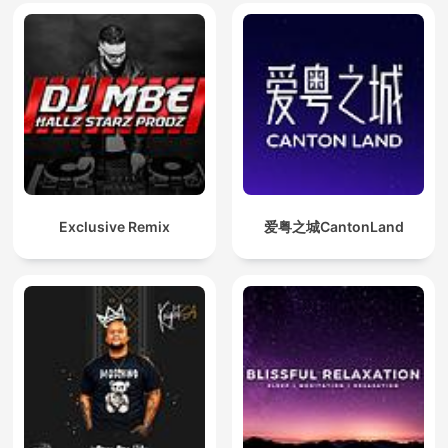
Exclusive Remix
爱粤之城CantonLand