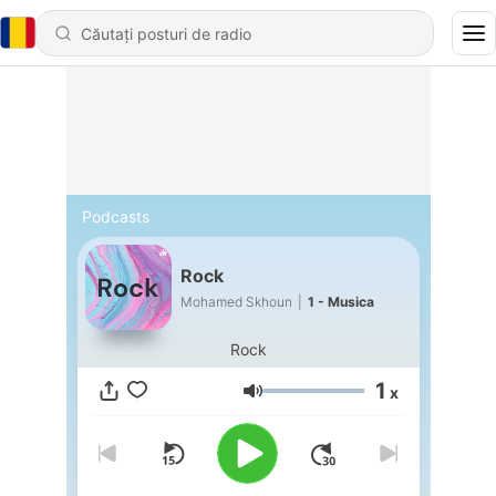
Podcasts
Rock
Mohamed Skhoun
|
1 - Musica
Rock
1
x
Volum