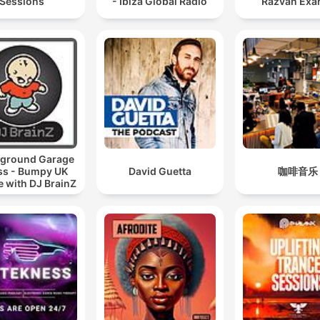
Sessions
- Ibiza Global Radio
Răzvan Exa
ground Garage
ss - Bumpy UK
David Guetta
咖啡音乐
 with DJ BrainZ