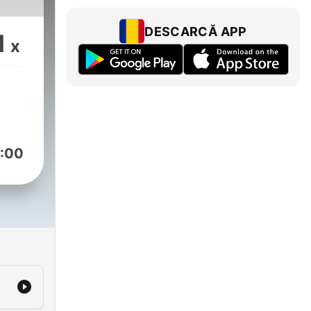
DESCARCĂ APP
1
x
:00