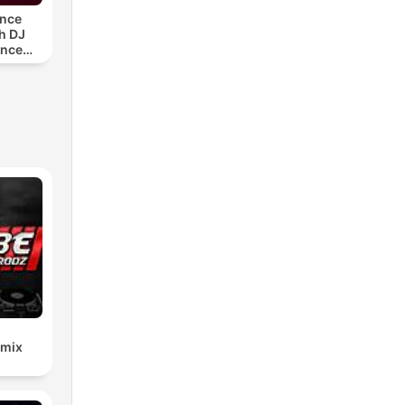
ance
h DJ
ance
)
emix