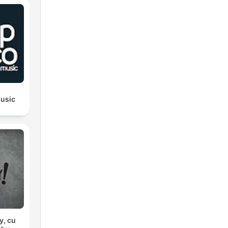
usic
y, cu