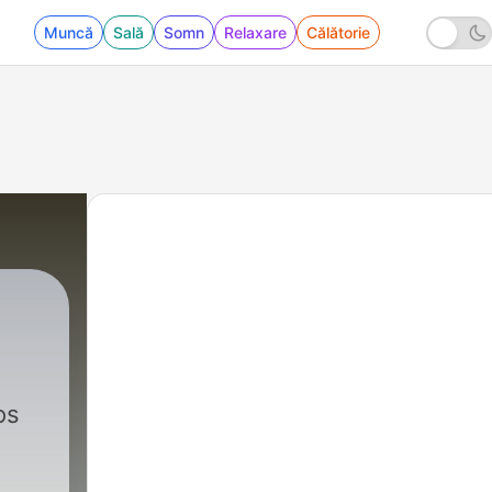
Muncă
Sală
Somn
Relaxare
Călătorie
os