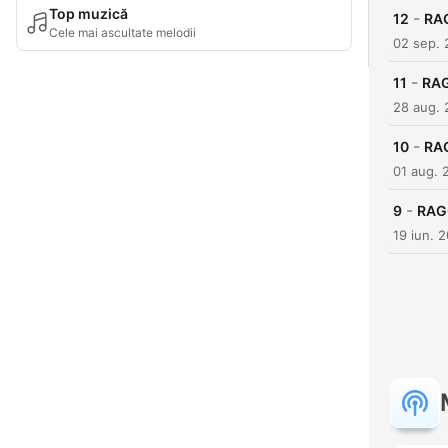
Top muzică
-
12
RAG
Cele mai ascultate melodii
02 sep.
-
11
RAG
28 aug.
-
10
RAG
01 aug. 
-
9
RAGG
19 iun. 