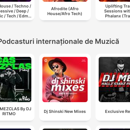
ouse / Techno /
Uplifting Tr
Afrodite (Afro
essive / Deep /
Sessions wit
House/Afro Tech)
c / Tech / Edm /
Phalanx (Tr
/ ibiza DJ Mix /
Podcast
t / Podcast /
onic Dance Musi
Podcasturi internaționale de Muzică
 MEZCLAS By DJ
Dj Shinski New Mixes
Exclusive R
RITMO