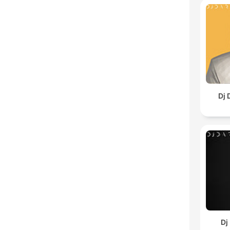
Dj 
Dj