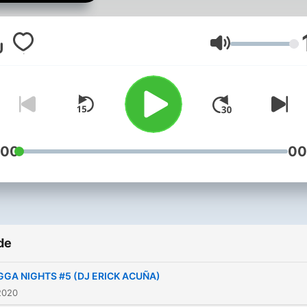
Volum
:00
00
de
GGA NIGHTS #5 (DJ ERICK ACUÑA)
2020