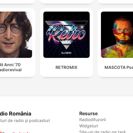
it Anni '70
RETROMIX
MASCOTA Pod
adiorevival
dio România
Resurse
Radiodifuzorii
turi de radio și podcasturi
Widgeturi
Site-uri de radio pe țară