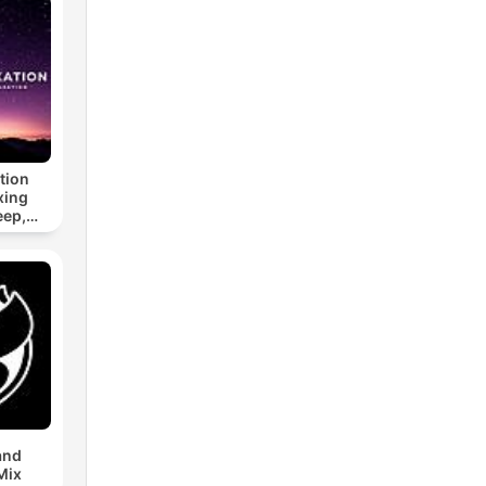
tion
xing
eep,
 &
n
and
Mix