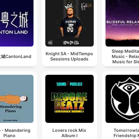
Sleep Medita
Knight SA - MidTempo
城CantonLand
Music - Rela
Sessions Uploads
Music for Sl
Meditation
Relaxatio
p - Meandering
Lovers rock Mix
Tomorrowl
Piano
Album I
Friendship 