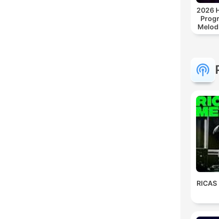
2026 H
Progr
Melodi
Afro 
Se
Electr
RICAS