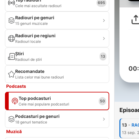
695
Cele mai ascultate radiouri
Radiouri pe genuri
15 genuri muzicale
Radiouri pe regiuni
Radiouri locale
Știri
13
Radiouri de știri
00
Recomandate
Lista celor mai bune radiouri
Podcasts
Top podcasturi
50
Cele mai populare podcasturi
Episoa
Podcasturi pe genuri
18 genuri tematice
-
13
RA
Muzică
13 sep. 