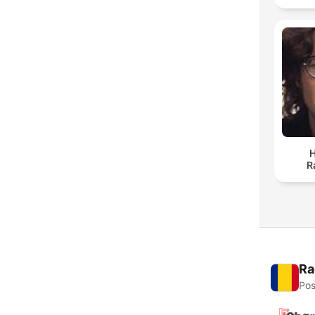
H
R
Ra
Pos