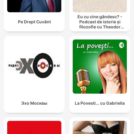
Eu cu cine gândesc? -
Pe Drept Cuvânt
Podcast de istorie și
filozofie cu Theodor
Paleologu și Răzvan Ioan
Эхо Москвы
La Povesti... cu Gabriella