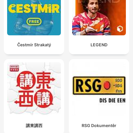
Čestmír Strakatý
LEGEND
講東講西
RSG Dokumentêr