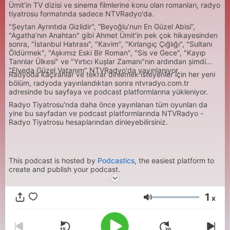
Ümit’in TV dizisi ve sinema filmlerine konu olan romanları, radyo
tiyatrosu formatında sadece NTVRadyo'da.
"Şeytan Ayrıntıda Gizlidir", “Beyoğlu’nun En Güzel Abisi”,
"Agatha’nın Anahtarı" gibi Ahmet Ümit’in pek çok hikayesinden
sonra, "İstanbul Hatırası", "Kavim", "Kırlangıç Çığlığı", "Sultanı
Öldürmek", "Aşkımız Eski Bir Roman", "Sis ve Gece", "Kayıp
Tanrılar Ülkesi" ve "Yırtıcı Kuşlar Zamanı"nın ardından şimdi
"Elveda Güzel Vatanım" NTVRadyo'da yayınlanıyor.
Radyoda kaçıranlar ve tekrar dinlemek isteyenler için her yeni
bölüm, radyoda yayınlandıktan sonra ntvradyo.com.tr
adresinde bu sayfaya ve podcast platformlarına yükleniyor.
Radyo Tiyatrosu'nda daha önce yayınlanan tüm oyunları da
yine bu sayfadan ve podcast platformlarında NTVRadyo -
Radyo Tiyatrosu hesaplarından dinleyebilirsiniz.
This podcast is hosted by
Podcastics
, the easiest platform to
create and publish your podcast.
1
x
Volum