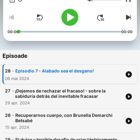
x
filosofía, la Gestalt, la psicología transpersonal, y todo lo que
Volum
pueda aportarnos a explorar la salvaje danza de existir.
00:00
00:00
Episoade
-
28
Episodio 7 - Alabado sea el desgano!
06 mai 2024
-
27
¡Dejemos de rechazar el fracaso! - sobre la
sabiduría detrás del inevitable fracasar
29 apr. 2024
-
26
Recuperarnos cuerpo, con Brunella Demarchi
Betsabé
15 apr. 2024
-
25
El dulce y terrible desafío de criar tántricamente,