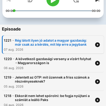
00:00
00:00
Episoade
-
1221
Rég látott ilyen jó adatot a magyar gazdaság:
már csak az a kérdés, mit lép erre a jegybank
07 aug. 2026
-
1220
A következő gazdasági verseny a vízért folyhat
- Magyarországon is
06 aug. 2026
-
1219
Jelentett az OTP: mit üzennek a friss számok a
részvényeseknek?
05 aug. 2026
-
1218
Ekkorát nem lehet spórolni: be fogja nyújtani a
számlát a leálló Paks
04 aug. 2026