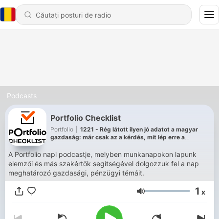
Podcasts
Portfolio Checklist
Portfolio
|
1221 - Rég látott ilyen jó adatot a magyar
gazdaság: már csak az a kérdés, mit lép erre a
jegybank
A Portfolio napi podcastje, melyben munkanapokon lapunk
elemzői és más szakértők segítségével dolgozzuk fel a nap
meghatározó gazdasági, pénzügyi témáit.
1
x
Volum