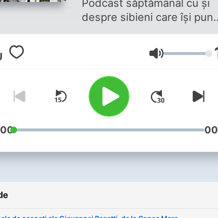
Podcast săptămânal cu și
despre sibieni care își pun
amprenta pe comunitatea î
care trăiesc. Un podcast c
Volum
sibieni altruiști, care ajută ș
vor să facă bine, cu sibieni
care cu munca lor de zi cu 
aduc un plus de valoare
Sibiului.
:00
00
de