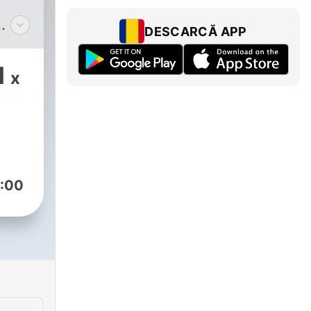
DESCARCĂ APP
n
u
1
x
i
zi
:00