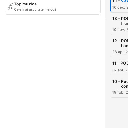
-
14
Cas
Top muzică
16 dec. 
Cele mai ascultate melodii
-
13
POD
fru
10 nov. 
-
12
POD
Lon
28 apr. 
-
11
POD
07 apr. 
-
10
Pod
con
19 feb. 