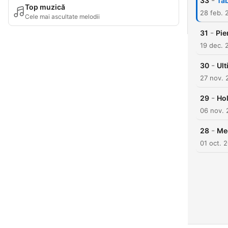
-
33
Ta
Top muzică
28 feb. 
Cele mai ascultate melodii
-
31
Pie
19 dec. 
-
30
Ult
27 nov. 
-
29
Ho
06 nov. 
-
28
Me
01 oct. 