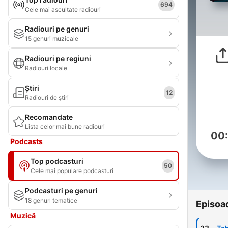
694
Cele mai ascultate radiouri
Radiouri pe genuri
15 genuri muzicale
Radiouri pe regiuni
Radiouri locale
Știri
12
Radiouri de știri
Recomandate
Lista celor mai bune radiouri
00
Podcasts
Top podcasturi
50
Cele mai populare podcasturi
Podcasturi pe genuri
18 genuri tematice
Episoa
Muzică