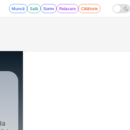
Muncă
Sală
Somn
Relaxare
Călătorie
da