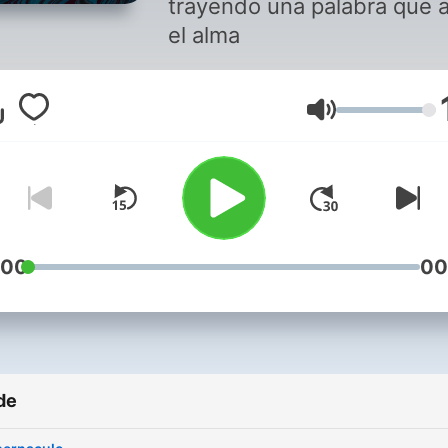
trayendo una palabra que a
el alma
Volum
:00
00
de