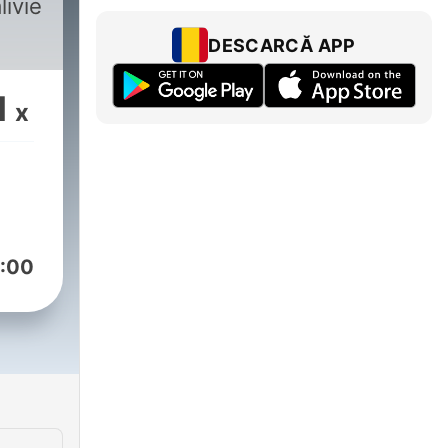
livie
DESCARCĂ APP
1
x
:00