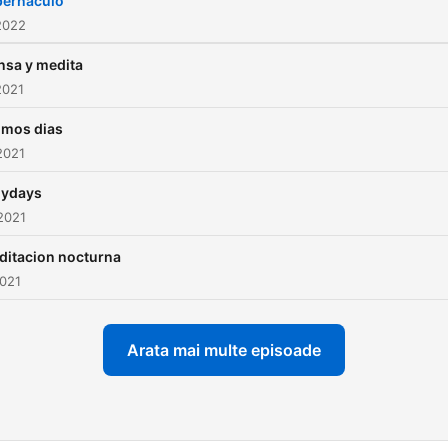
bernaculo
2022
nsa y medita
2021
imos dias
2021
lydays
2021
ditacion nocturna
2021
Arata mai multe episoade