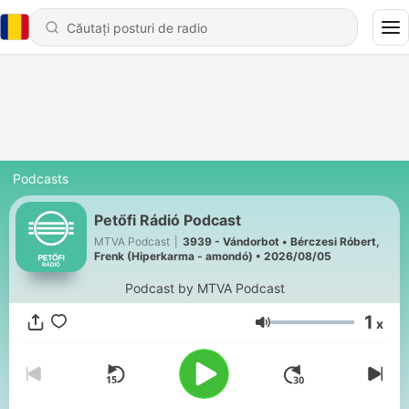
Podcasts
Petőfi Rádió Podcast
MTVA Podcast
|
3939 - Vándorbot • Bérczesi Róbert,
Frenk (Hiperkarma - amondó) • 2026/08/05
Podcast by MTVA Podcast
1
x
Volum