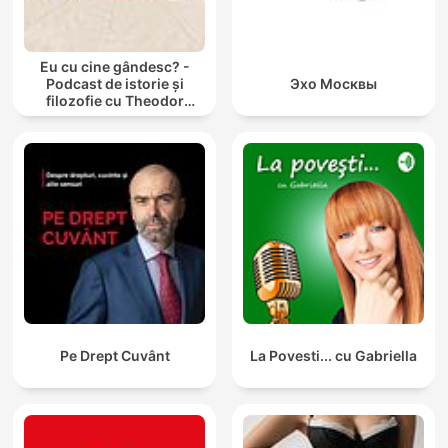
Eu cu cine gândesc? -
Podcast de istorie și
Эхо Москвы
filozofie cu Theodor
Paleologu și Răzvan Ioan
Pe Drept Cuvânt
La Povesti... cu Gabriella