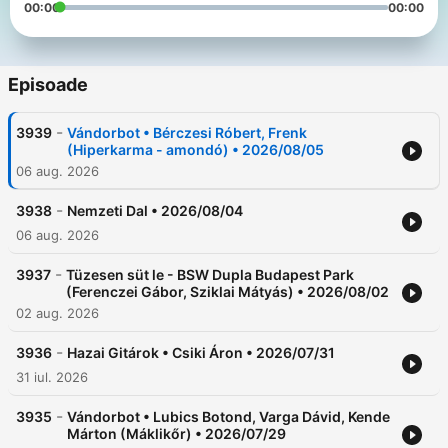
00:00
00:00
Episoade
-
3939
Vándorbot • Bérczesi Róbert, Frenk
(Hiperkarma - amondó) • 2026/08/05
06 aug. 2026
-
3938
Nemzeti Dal • 2026/08/04
06 aug. 2026
-
3937
Tüzesen süt le - BSW Dupla Budapest Park
(Ferenczei Gábor, Sziklai Mátyás) • 2026/08/02
02 aug. 2026
-
3936
Hazai Gitárok • Csiki Áron • 2026/07/31
31 iul. 2026
-
3935
Vándorbot • Lubics Botond, Varga Dávid, Kende
Márton (Máklikőr) • 2026/07/29