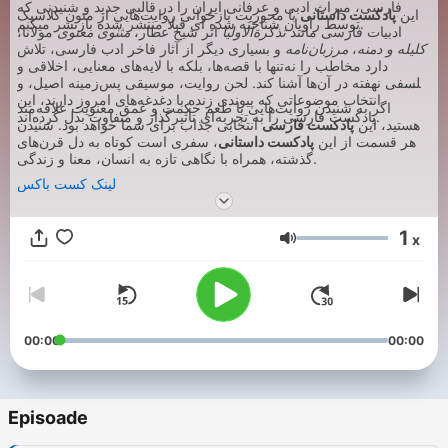
فارسی، میراث ادبی و عرفانی ایران را در قالبی جدید و شنیدنی که
این
پادکست داستانی
با محوریت بازخوانی روایت‌هایی از متون کلاسیک
توسط راویان شناخته شده ای قبلا منتشر شده بازنشر میکنم.
ادبیات فارسی مانند
تذکرة‌الاولیا
اثر شیخ عطار،
مثنوی معنوی
مولانا،
کلیله و دمنه
،
مرزبان‌نامه
و بسیاری دیگر از آثار فاخر ادب فارسی، تلاش
دارد مخاطب را نه‌تنها با قصه‌ها، بلکه با لایه‌های معنایی، اخلاقی و
فلسفی نهفته در آن‌ها آشنا کند. لحن روایت، موسیقی پس‌زمینه اصیل، و
انتخاب موضوعاتی که پیوندی زنده با دغدغه‌های امروز دارند، این
اگر به شنیدن روایت‌هایی با طعم حکمت و عمق معنویت علاقه‌مند
پادکست فارسی را به تجربه‌ای تأثیرگذار و متفاوت بدل کرده‌اند.
هستید، این
پادکست فارسی
انتخابی جذاب برای شما خواهد بود. شنیدن
هر قسمت از این
پادکست داستانی
، سفری است کوتاه به دل قرن‌های
گذشته، همراه با نگاهی تازه به انسان، معنا و زندگی.
لینک کست باکس
1
x
Volum
00:00
00:00
Episoade