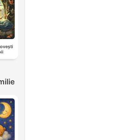
ovești
ii
milie