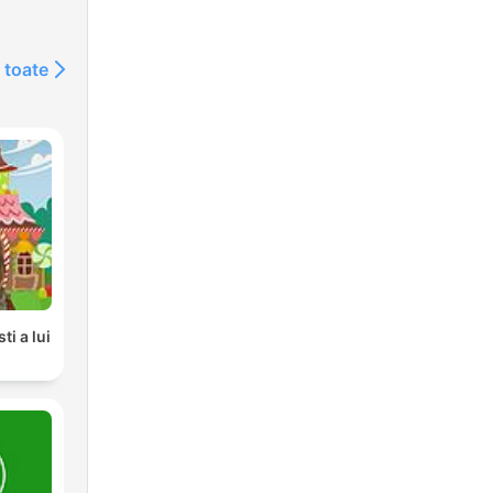
 toate
i a lui