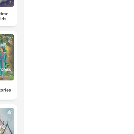
time
Kids
tories