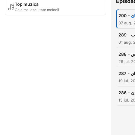
Episoa
Top muzică
Cele mai ascultate melodii
-
290
ان
07 aug. 
-
289
رب
01 aug. 
-
288
رس
26 iul. 
-
287
ان
19 iul. 2
-
286
دن
15 iul. 2