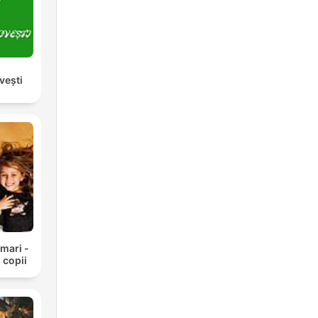
vești
 mari -
 copii