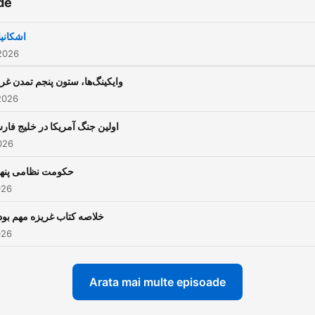
de
اشکانی
2026
وایکینگ‌ها، ستون پنجم تمدن غ
2026
اولین جنگ آمریکا در خلیج فا
2026
حکومت نظامی پنه
026
خلاصه کتاب غریزه مهم بو
026
Arata mai multe episoade