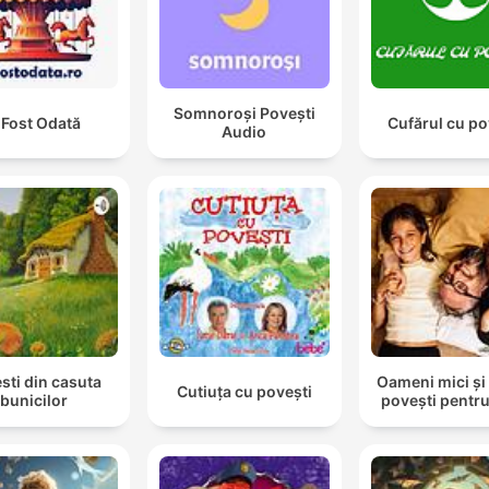
Somnoroși Povești
 Fost Odată
Cufărul cu po
Audio
sti din casuta
Oameni mici și
Cutiuța cu povești
bunicilor
povești pentru