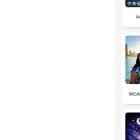
P
RIC