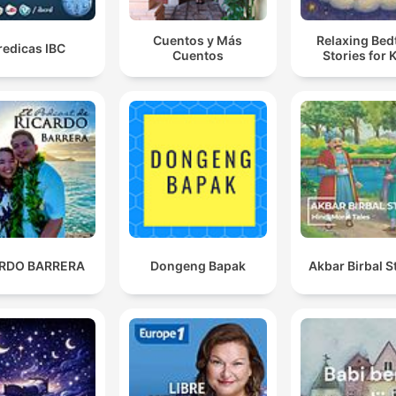
Cuentos y Más
Relaxing Bed
redicas IBC
Cuentos
Stories for 
ARDO BARRERA
Dongeng Bapak
Akbar Birbal S