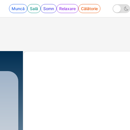
Muncă
Sală
Somn
Relaxare
Călătorie