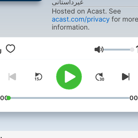
غیرداستانی
Hosted on Acast. See
acast.com/privacy
for mor
information.
Volum
:00
00