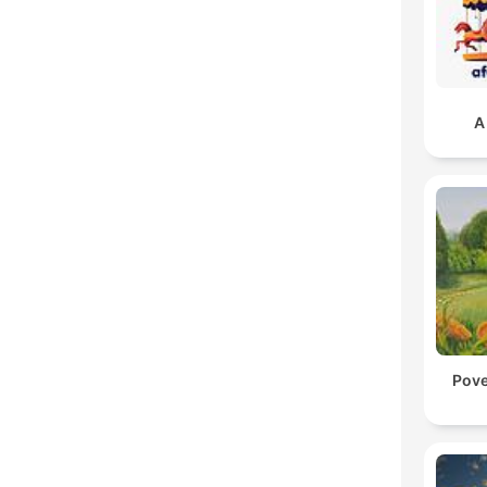
A
Pove