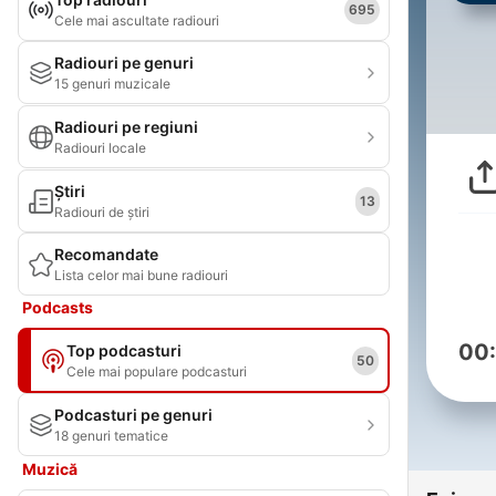
695
Cele mai ascultate radiouri
Radiouri pe genuri
15 genuri muzicale
Radiouri pe regiuni
Radiouri locale
Știri
13
Radiouri de știri
Recomandate
Lista celor mai bune radiouri
Podcasts
00
Top podcasturi
50
Cele mai populare podcasturi
Podcasturi pe genuri
18 genuri tematice
Muzică