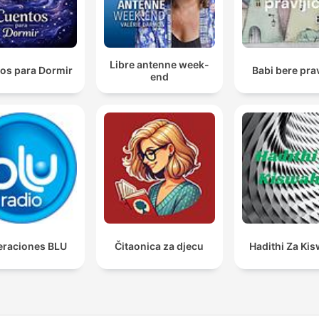
Libre antenne week-
os para Dormir
Babi bere prav
end
raciones BLU
Čitaonica za djecu
Hadithi Za Kis