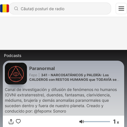
Podcasts
Paranormal
Fepo
|
341 - NARCOSATÁNICOS y PALERÍA: Los
CALDEROS con RESTOS HUMANOS que TODAVÍA se
USAN en la CIUDAD de MÉXICO
Canal de investigación y difusión de fenómenos no humanos
(OVNI extraterrestre), duendes, fantasmas, clarividencia,
médiums, brujería y demás anomalías paranormales que
suceden dentro y fuera de nuestro planeta. Creado y
conducido por: @fepomx Sonoro
1
x
Volum