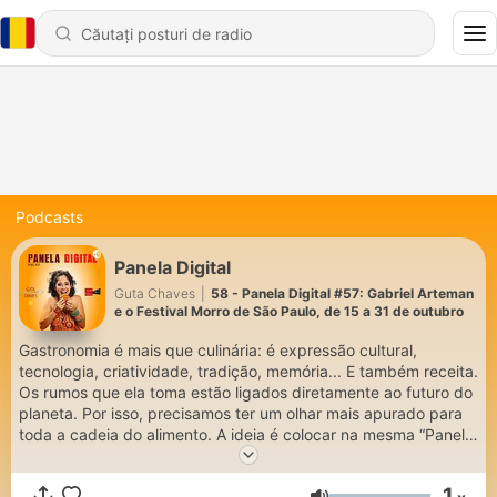
Podcasts
Panela Digital
Guta Chaves
|
58 - Panela Digital #57: Gabriel Arteman
e o Festival Morro de São Paulo, de 15 a 31 de outubro
Gastronomia é mais que culinária: é expressão cultural,
tecnologia, criatividade, tradição, memória... E também receita.
Os rumos que ela toma estão ligados diretamente ao futuro do
planeta. Por isso, precisamos ter um olhar mais apurado para
toda a cadeia do alimento. A ideia é colocar na mesma “Panela
Digital” todos os personagens que, à sua maneira, contribuem
para a sustentabilidade, dão voz à formação de novos
1