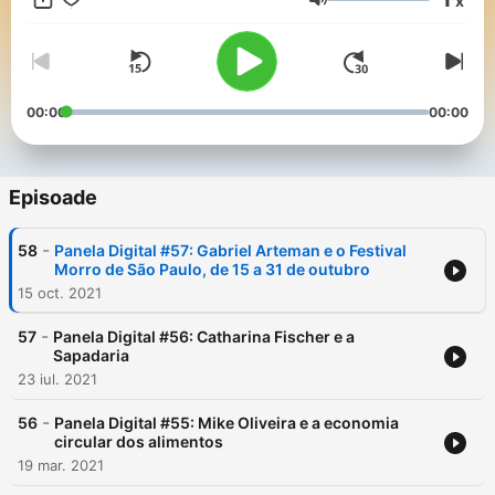
x
conceitos e fomentam o senso crítico em seres humanos de
Volum
todas as idades! Mas que, também, veem a vida com saudável
hedonismo.
00:00
00:00
Episoade
-
58
Panela Digital #57: Gabriel Arteman e o Festival
Morro de São Paulo, de 15 a 31 de outubro
15 oct. 2021
-
57
Panela Digital #56: Catharina Fischer e a
Sapadaria
23 iul. 2021
-
56
Panela Digital #55: Mike Oliveira e a economia
circular dos alimentos
19 mar. 2021