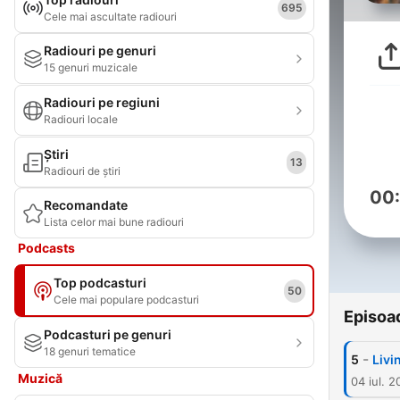
695
Cele mai ascultate radiouri
Radiouri pe genuri
15 genuri muzicale
Radiouri pe regiuni
Radiouri locale
Știri
13
Radiouri de știri
00
Recomandate
Lista celor mai bune radiouri
Podcasts
Top podcasturi
50
Cele mai populare podcasturi
Episoa
Podcasturi pe genuri
18 genuri tematice
-
5
Livi
Muzică
04 iul. 