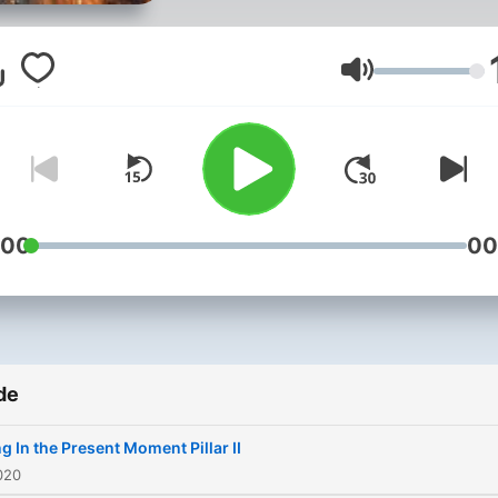
Volum
:00
00
de
ng In the Present Moment Pillar II
2020