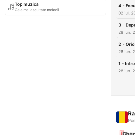
Top muzică
-
4
Focu
Cele mai ascultate melodii
02 iul. 
-
3
Depr
28 iun. 
-
2
Orio
28 iun. 
-
1
Intr
28 iun. 
Ra
Pos