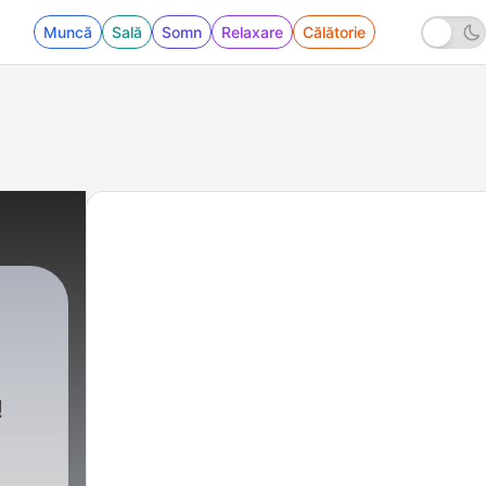
Muncă
Sală
Somn
Relaxare
Călătorie
5 - Living In the Present Moment Pillar II
!