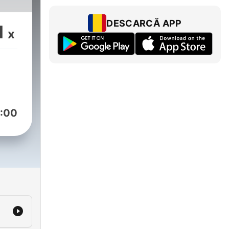
DESCARCĂ APP
1
x
:00