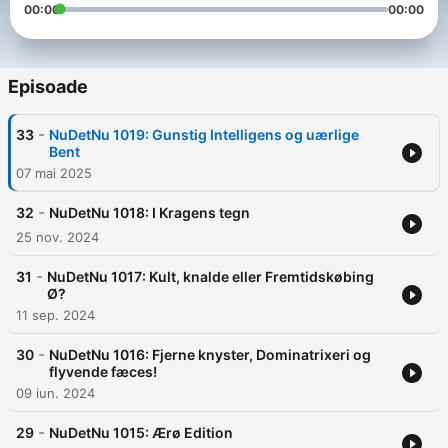
00:00
00:00
Episoade
-
33
NuDetNu 1019: Gunstig Intelligens og uærlige
Bent
07 mai 2025
-
32
NuDetNu 1018: I Kragens tegn
25 nov. 2024
-
31
NuDetNu 1017: Kult, knalde eller Fremtidskøbing
Ø?
11 sep. 2024
-
30
NuDetNu 1016: Fjerne knyster, Dominatrixeri og
flyvende fæces!
09 iun. 2024
-
29
NuDetNu 1015: Ærø Edition