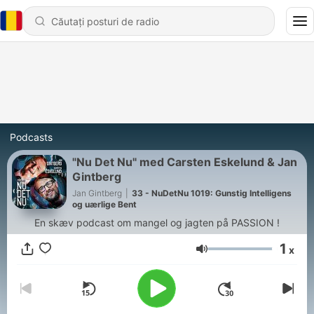
Podcasts
"Nu Det Nu" med Carsten Eskelund & Jan
Gintberg
Jan Gintberg
|
33 - NuDetNu 1019: Gunstig Intelligens
og uærlige Bent
En skæv podcast om mangel og jagten på PASSION !
1
x
Volum