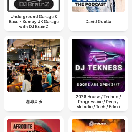
Underground Garage &
Bass - Bumpy UK Garage
David Guetta
with DJ BrainZ
2026 House / Techno /
咖啡音乐
Progressive / Deep /
Melodic / Tech / Edm /
Afro / ibiza DJ Mix / Set /
Podcast / Electronic
Dance Musi