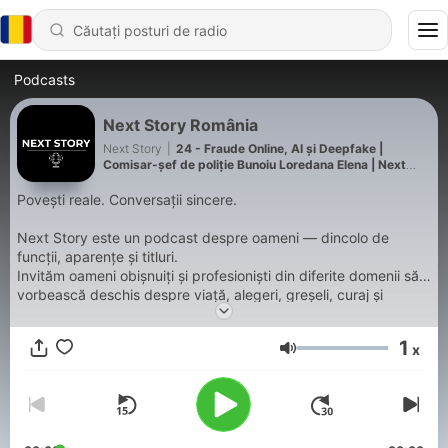
Podcasts
Next Story România
Next Story
|
24 - Fraude Online, AI și Deepfake |
Comisar-șef de poliție Bunoiu Loredana Elena | Next
Story Ep. 24
Povești reale. Conversații sincere.
Next Story este un podcast despre oameni — dincolo de
funcții, aparențe și titluri.
Invităm oameni obișnuiți și profesioniști din diferite domenii să
vorbească deschis despre viață, alegeri, greșeli, curaj și
momente care i-au schimbat.
1
x
Credem că fiecare om are o poveste care merită ascultată.
Volum
Iar poveștile adevărate nu se spun. Se simt.