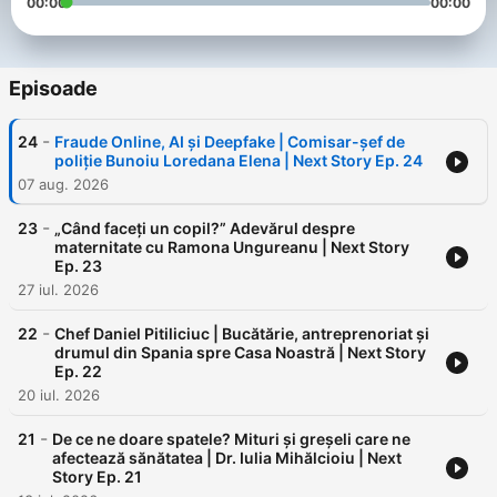
00:00
00:00
Episoade
-
24
Fraude Online, AI și Deepfake | Comisar-șef de
poliție Bunoiu Loredana Elena | Next Story Ep. 24
07 aug. 2026
-
23
„Când faceți un copil?” Adevărul despre
maternitate cu Ramona Ungureanu | Next Story
Ep. 23
27 iul. 2026
-
22
Chef Daniel Pitiliciuc | Bucătărie, antreprenoriat și
drumul din Spania spre Casa Noastră | Next Story
Ep. 22
20 iul. 2026
-
21
De ce ne doare spatele? Mituri și greșeli care ne
afectează sănătatea | Dr. Iulia Mihălcioiu | Next
Story Ep. 21