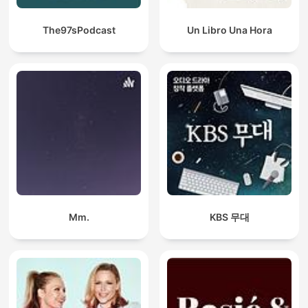
The97sPodcast
Un Libro Una Hora
Mm.
KBS 무대