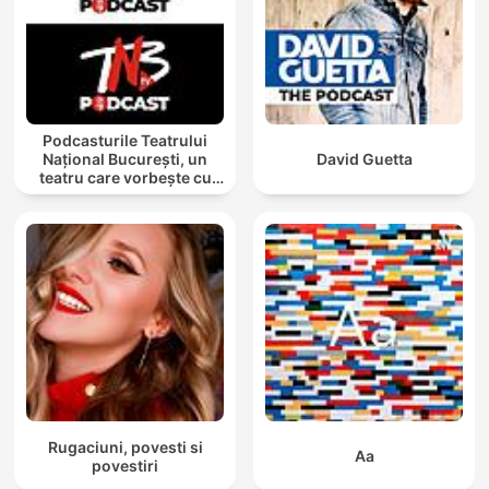
Podcasturile Teatrului
Național București, un
David Guetta
teatru care vorbește cu
tine
Rugaciuni, povesti si
Aa
povestiri