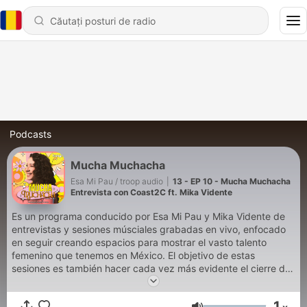
Podcasts
Mucha Muchacha
Esa Mi Pau / troop audio
|
13 - EP 10 - Mucha Muchacha
Entrevista con Coast2C ft. Mika Vidente
Es un programa conducido por Esa Mi Pau y Mika Vidente de
entrevistas y sesiones músciales grabadas en vivo, enfocado
en seguir creando espacios para mostrar el vasto talento
femenino que tenemos en México. El objetivo de estas
sesiones es también hacer cada vez más evidente el cierre de
brecha en los géneros musicales a través de nuestras músicas.
Si bien hace algunas décadas eras de un bando musical o de
1