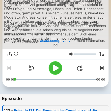
Über Thomas Anders wurde, in seiner bis heute andauernden
CDs und unzählige Fans weltweit begleiten bis heute seinen
Karriere, schon viel geschrieben und gesagt. Jetzt spricht er!
Weg.
Über Erfolge und Misserfolge, Höhen und Tiefen. Ungeschönt
und offen, ganz privat aus seinem Zuhause heraus, nimmt ihn
Moderator Andreas Kunze mit auf eine Zeitreise, in der er auch
mit Augenzwinkern auf die Geschichten seines bewegten
Dieser Podcast ist EHRLICH – AUTHENTISCH – …EINFACH
Lebens zurückblickt. Zu Gast sind Freunde, Herzensmenschen
ANDERS!
und Weggefährten, die seinen Weg bis heute begleitet haben.
Jetzt abonnieren und mit dabei sein!
Mal humorvoll, mal ernst, aber immer aus dem Blick eines
zugewandten und am Ende immer noch bodenständig
Hosted on Acast. See
acast.com/privacy
for more information.
gebliebenen Mannes.
1
x
Volum
00:00
00:00
Episoade
-
122
Episode 121: Der Sommer, das Comeback und die