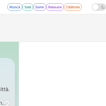
Muncă
Sală
Somn
Relaxare
Călătorie
ttà.
n