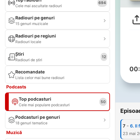
694
Cele mai ascultate radiouri
Radiouri pe genuri
15 genuri muzicale
Radiouri pe regiuni
Radiouri locale
Știri
12
Radiouri de știri
00
Recomandate
Lista celor mai bune radiouri
Podcasts
Top podcasturi
50
Cele mai populare podcasturi
Episoa
Podcasturi pe genuri
18 genuri tematice
-
7
6. Il
Muzică
23 mai 2