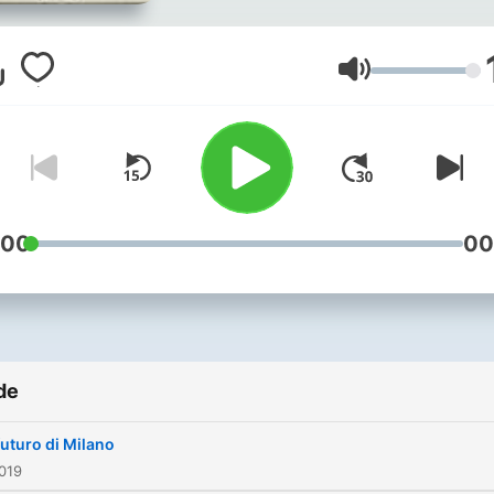
audio.
Volum
:00
00
de
 futuro di Milano
019