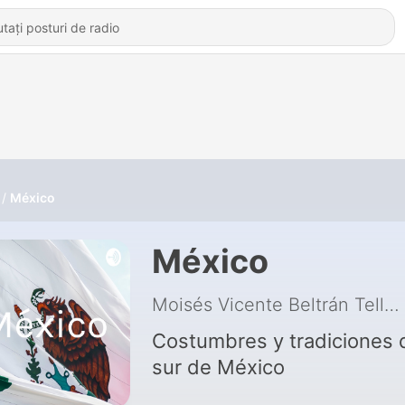
México
México
Moisés Vicente Beltrán Tellez
Costumbres y tradiciones 
sur de México