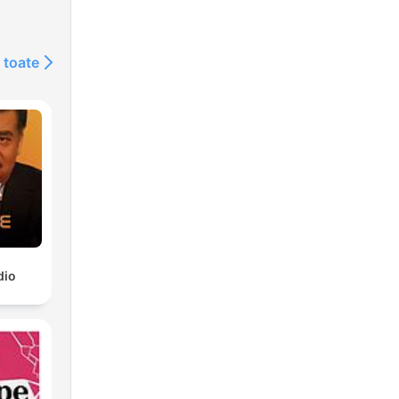
 toate
dio