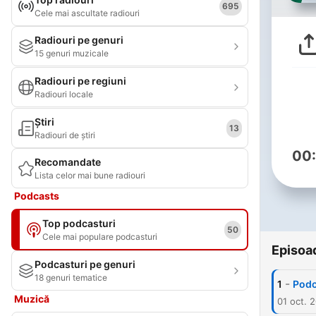
695
Cele mai ascultate radiouri
Radiouri pe genuri
15 genuri muzicale
Radiouri pe regiuni
Radiouri locale
Știri
13
Radiouri de știri
00
Recomandate
Lista celor mai bune radiouri
Podcasts
Top podcasturi
50
Cele mai populare podcasturi
Episoa
Podcasturi pe genuri
18 genuri tematice
-
1
Podc
Muzică
01 oct. 