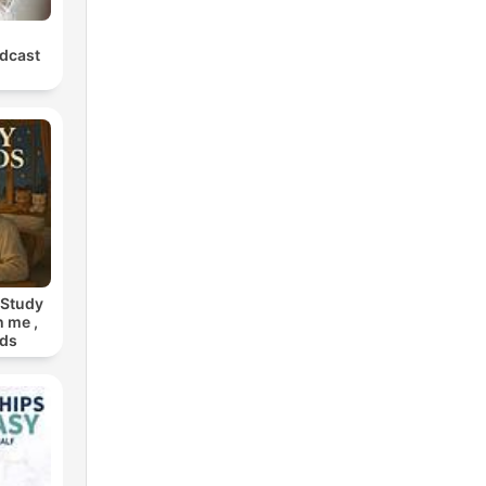
dcast
 Study
h me ,
nds