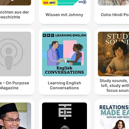
ichten aus der
Wissen mit Johnny
Osho Hindi Po
eschichte
Study sounds,
s – On Purpose
Learning English
lofi, study wit
Magazine
Conversations
focus sou