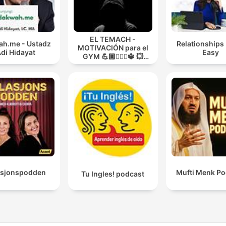
EL TEMACH -
h.me - Ustadz
Relationships
MOTIVACIÓN para el
di Hidayat
Easy
GYM 💪🏼🏋🏻‍♀🔱 💥
MODO GUERRA💥
asjonspodden
Mufti Menk Po
Tu Ingles! podcast