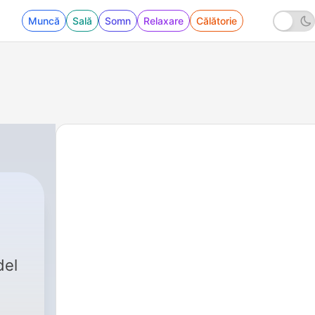
Muncă
Sală
Somn
Relaxare
Călătorie
|
1 - Podcast from México región south
del