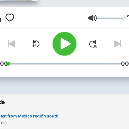
Volum
:00
00
de
ast from México región south
2020