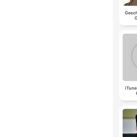
Gesch
G
iTune