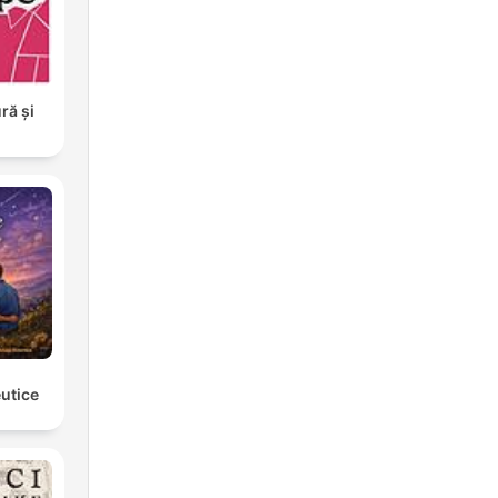
ră și
eutice