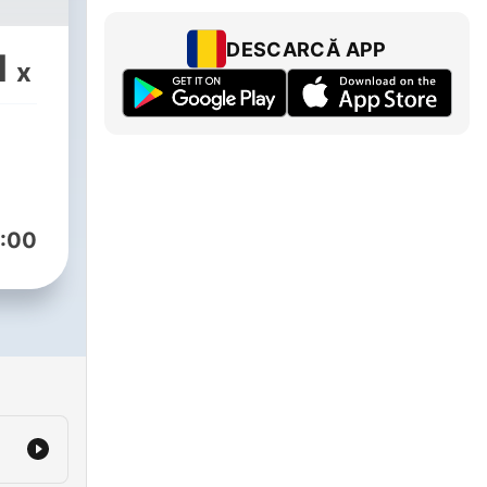
DESCARCĂ APP
1
x
:00