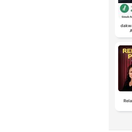
dakwa
A
Rel