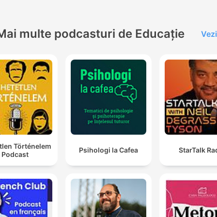
Mai multe podcasturi de Educație
Vezi
tlen Történelem
Psihologi la Cafea
StarTalk Ra
Podcast