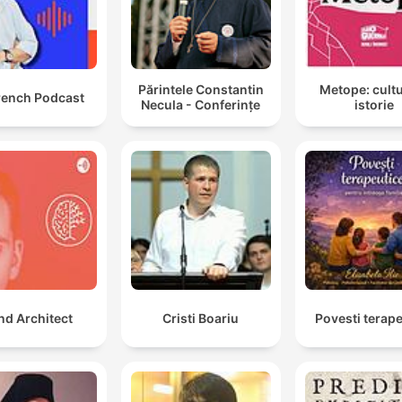
Părintele Constantin
Metope: cultu
rench Podcast
Necula - Conferințe
istorie
nd Architect
Cristi Boariu
Povesti terap