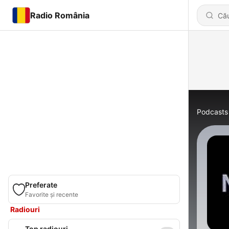
Radio România
Podcasts
Preferate
Favorite și recente
Radiouri
Top radiouri