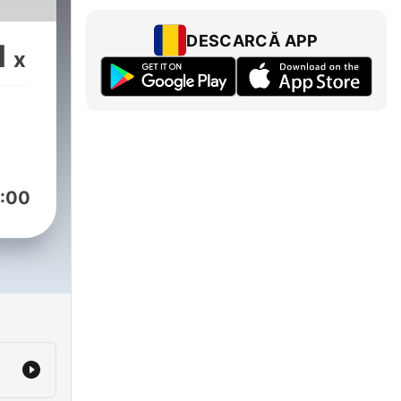
DESCARCĂ APP
1
x
:00