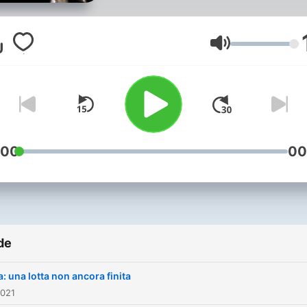
Volum
:00
00
de
: una lotta non ancora finita
2021