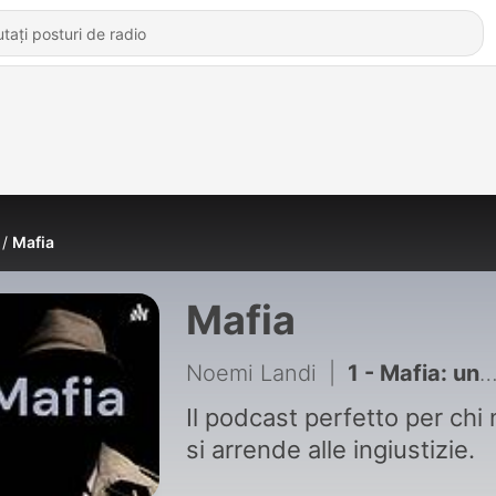
Mafia
Mafia
Noemi Landi
|
1 - Mafia: una lotta non ancora finita
Il podcast perfetto per chi
si arrende alle ingiustizie.