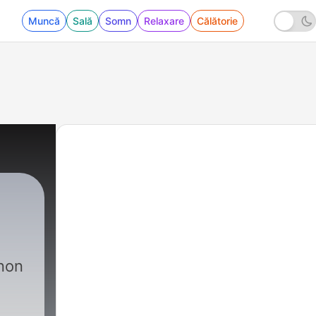
Muncă
Sală
Somn
Relaxare
Călătorie
 non