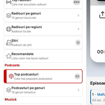
694
Cele mai ascultate radiouri
Radiouri pe genuri
15 genuri muzicale
Radiouri pe regiuni
Radiouri locale
Știri
12
Radiouri de știri
00
Recomandate
Lista celor mai bune radiouri
Podcasts
Top podcasturi
50
Cele mai populare podcasturi
Episoa
Podcasturi pe genuri
18 genuri tematice
-
1
Mafia
Muzică
03 iun. 