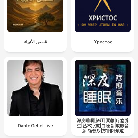
قصص الأنبياء
Христос
深度睡眠|解压|冥想|疗愈养
Dante Gebel Live
生|艺术疗愈|白噪音|助眠音
乐|轻音乐|苏阳阳频道