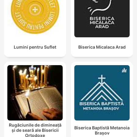
Lumini pentru Suflet
Biserica Micalaca Arad
Rugăciunile de dimineață
Biserica Baptistă Metanoia
și de seară ale Bisericii
Brașov
Ortodoxe