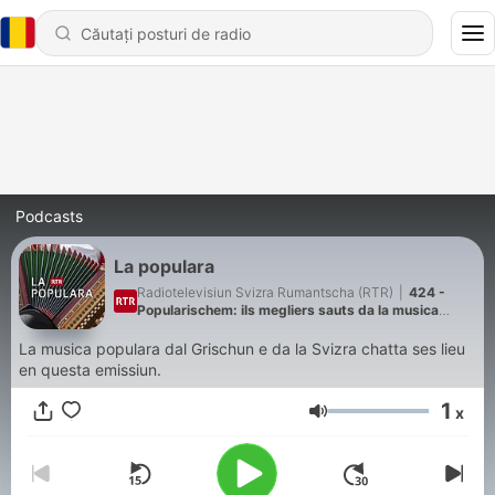
Podcasts
La populara
Radiotelevisiun Svizra Rumantscha (RTR)
|
424 -
Popularischem: ils megliers sauts da la musica
populara
La musica populara dal Grischun e da la Svizra chatta ses lieu
en questa emissiun.
1
x
Volum