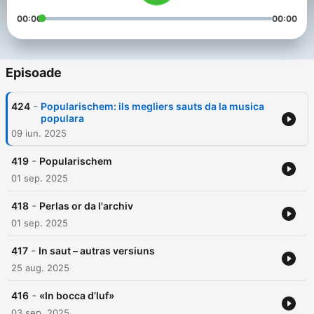
00:00
00:00
Episoade
-
424
Popularischem: ils megliers sauts da la musica
populara
09 iun. 2025
-
419
Popularischem
01 sep. 2025
-
418
Perlas or da l'archiv
01 sep. 2025
-
417
In saut – autras versiuns
25 aug. 2025
-
416
«In bocca d’luf»
03 sep. 2025