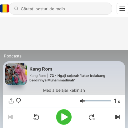
Podcasts
Kang Rom
Kang Rom
|
73 - Ngaji sejarah "latar belakang
berdirinya Muhammadiyah"
Media belajar kekinian
1
x
Volum