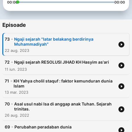
00:00
00:00
Episoade
-
73
Ngaji sejarah "latar belakang berdirinya
Muhammadiyah"
22 aug. 2023
-
72
Ngaji sejarah RESOLUSI JIHAD KH Hasyim as'ari
11 iun. 2023
-
71
KH Yahya cholil staquf : faktor kemunduran dunia
Islam
13 mar. 2023
-
70
Asal usul nabi Isa di anggap anak Tuhan. Sejarah
trinitas.
26 aug. 2022
-
69
Perubahan peradaban dunia