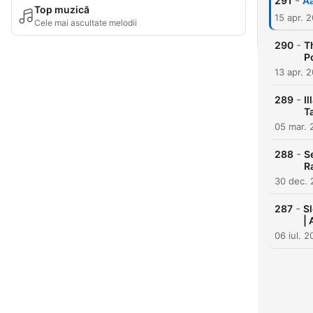
-
291
Aa
Top muzică
15 apr. 
Cele mai ascultate melodii
-
290
T
Po
13 apr. 
-
289
Il
T
05 mar. 
-
288
S
R
30 dec.
-
287
Sl
| 
06 iul. 