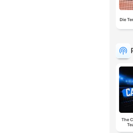
Die Te
The C
Te