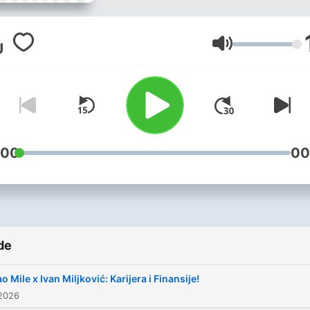
profesionalne košarkaške
karijere iz ugla afirmisanih
košarkaša, trenera, sports
Volum
agenata. Teme koje analizir
početke, uzore, prvu opre
impresije, zatim izazove
profesionalne karijere, ali s
bavi i pitanjima vezanim za
:00
00
život posle karijere sa koji
se profesionalni sportista
susreće. Podkast Jao Mile 
značajan za promociju i raz
de
sporta u regionu i predstav
koristan i sveobuhvatan pr
o Mile x Ivan Miljković: Karijera i Finansije!
zdravog načina života koji 
 2026