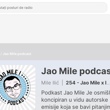
Jao Mile podcast
Jao Mile podca
Mile Ilić
|
254 - Jao Mile x Ivan Miljković: Karijera i Finansije!
Podkast Jao Mile Je osmišl
koncipiran u vidu autorske
emisije koja se bavi pitanji