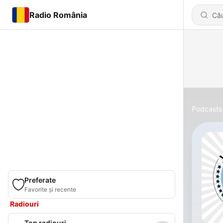
Radio România
Podcasts
Preferate
Favorite și recente
Radiouri
Top radiouri