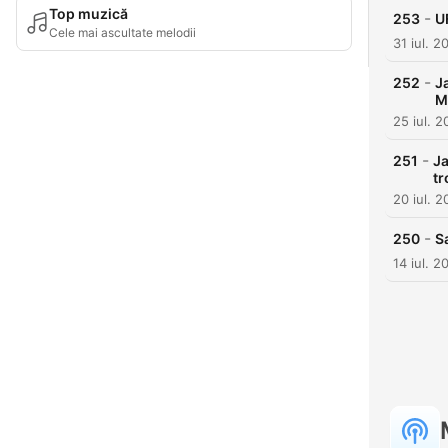
Top muzică
-
253
U
Cele mai ascultate melodii
31 iul. 2
-
252
J
M
25 iul. 
-
251
Ja
tr
20 iul. 
-
250
S
14 iul. 2