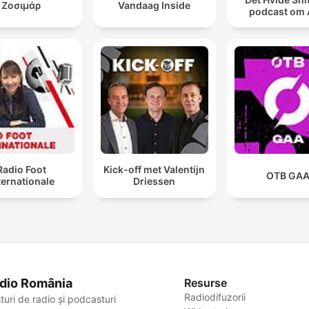
Ζοσιμάρ
Vandaag Inside
podcast om
Radio Foot
Kick-off met Valentijn
OTB GA
ternationale
Driessen
dio România
Resurse
Radiodifuzorii
turi de radio și podcasturi