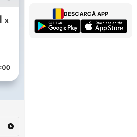
DESCARCĂ APP
1
x
kih
aju
mu,
e
:00
ma
je
voj
lja
ikaz
se