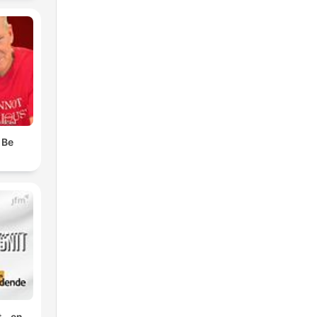
 Be
 - en