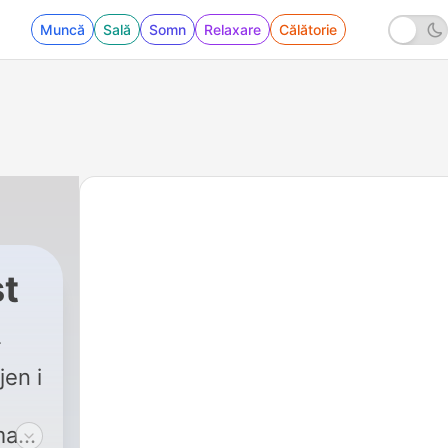
Muncă
Sală
Somn
Relaxare
Călătorie
st
jen i
ma