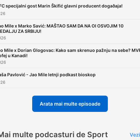
prikazuje široj društvenoj
FC specijalni gost Marin Škifić glavni producent dogaðaja!
zajednici. Koncept Podkas
026
Jao Mile Ovaj format je
ao Mile x Marko Savić: MAŠTAO SAM DA NA OI OSVOJIM 10
osmišljen sa namerom da 
EDALJU ZA SRBIJU!
prikaže širokom auditoriju
2026
starosne dobi od 6-76 god
o Mile x Dorian Glogovac: Kako sam skrenuo pažnju na sebe? MV
kroz teme koje obrađuje iz
ofej u Kanadi!
2026
poznatih, uspešnih lica sve
košarke na sledeći način: 
aša Pavlović - Jao Mile letnji podkast bioskop
edukativan i realan pristup
026
mladima omogućava sveop
uvid u život sportiste.
Arata mai multe episoade
Angažovanje mladih putem
kvalitetnog i objektivnog a
vizuelnog sadržaja ka zdr
Mai multe podcasturi de Sport
Vezi
životu i pravim vrednostima