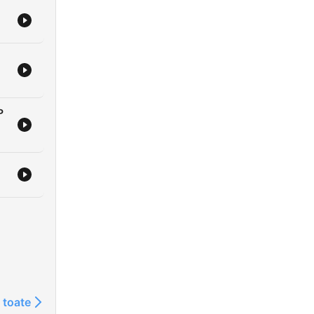
ta
se
mu
ina
P
 ugla
ta
Kroz
šti
udio
avom
 toate
.