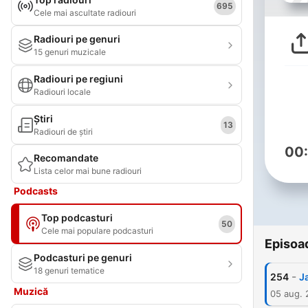
695
Cele mai ascultate radiouri
Radiouri pe genuri
15 genuri muzicale
Radiouri pe regiuni
Radiouri locale
Știri
13
Radiouri de știri
00
Recomandate
Lista celor mai bune radiouri
Podcasts
Top podcasturi
50
Cele mai populare podcasturi
Episoa
Podcasturi pe genuri
18 genuri tematice
-
254
Ja
Muzică
05 aug.