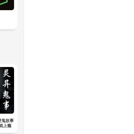
费鬼故事
听就上瘾