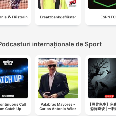
života
nnis 🎾 Flüsterin
Ersatzbankgeflüster
ESPN FC
Podcasturi internaționale de Sport
ontinuous Call
Palabras Mayores -
【灵异鬼事】免
am Catch Up
Carlos Antonio Vélez
恐怖奇谈 | 一