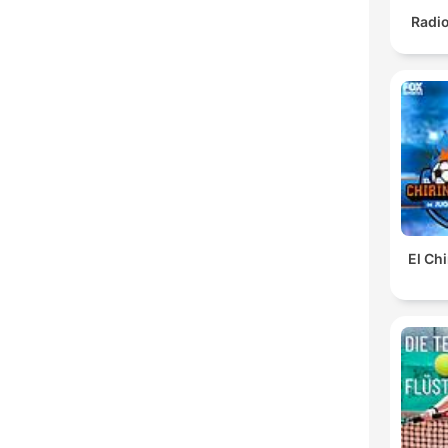
Radi
El Ch