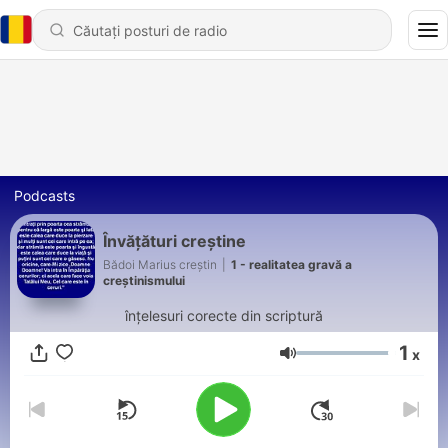
Podcasts
Învăţături creştine
Bădoi Marius creștin
|
1 - realitatea gravă a
creștinismului
înţelesuri corecte din scriptură
1
x
Volum