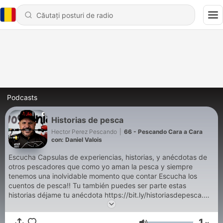
Podcasts
Historias de pesca
Hector Perez Pescando
|
66 - Pescando Cara a Cara
con: Daniel Valois
Escucha Capsulas de experiencias, historias, y anécdotas de
otros pescadores que como yo aman la pesca y siempre
tenemos una inolvidable momento que contar Escucha los
cuentos de pesca!! Tu también puedes ser parte estas
historias déjame tu anécdota https://bit.ly/historiasdepesca.
Recuerda que puedes seguirme en las redes sociales
@hectorperezpescando
1