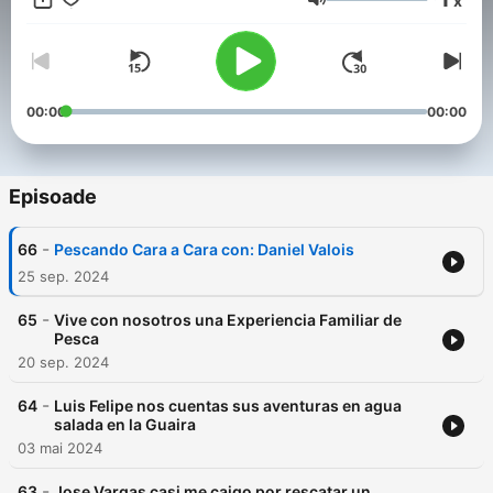
x
www.instagram.com/hectorperezpescando PARTICIPA EN EL
Volum
TORNEO MUNDIAL DE PESCA www.venselures.com
00:00
00:00
Episoade
-
66
Pescando Cara a Cara con: Daniel Valois
25 sep. 2024
-
65
Vive con nosotros una Experiencia Familiar de
Pesca
20 sep. 2024
-
64
Luis Felipe nos cuentas sus aventuras en agua
salada en la Guaira
03 mai 2024
-
63
Jose Vargas casi me caigo por rescatar un