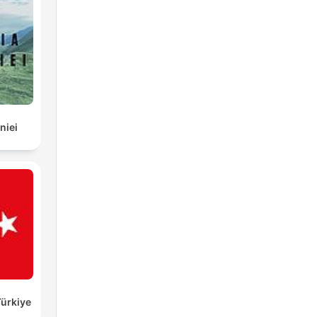
en
niei
Türkiye