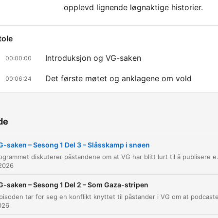
opplevd lignende løgnaktige historier.
tole
Introduksjon og VG-saken
00:00:00
Det første møtet og anklagene om vold
00:06:24
VG-saken og påstander om podcast
00:13:00
Lystløgnernes verden
00:16:23
de
Hyl og skrik i nabolaget
00:21:43
G-saken – Sesong 1 Del 3 – Slåsskamp i snøen
Dette programmet diskuterer påstandene om at VG har blitt lurt til å publisere en uriktig sak om en nabokonflikt, inkludert detaljer om dramatiske anklager o
ă clic pe un capitol pentru a merge direct la acel moment
 2026
nte importante
G-saken – Sesong 1 Del 2 – Som Gaza-stripen
Så kan jeg si at VG har blitt griselurt? Ordentlig
2026
griselurt? Ja, vi kan trygt si det også.