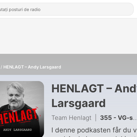
HENLAGT – Andy Larsgaard
HENLAGT – And
Larsgaard
Team Henlagt
|
355 - VG-saken – Sesong 1 Del 3 – Slåsskamp i snøen
I denne podkasten får du 