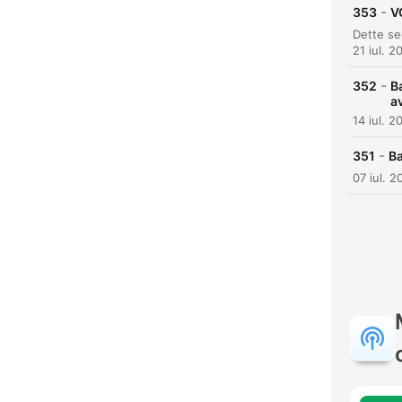
-
353
V
21 iul. 2
-
352
B
a
14 iul. 2
-
351
Ba
07 iul. 2