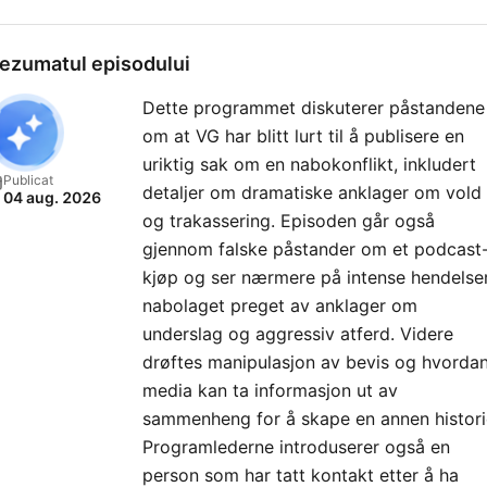
har vært engasjert av ekst
klienter. Henlagt driver ikk
ezumatul episodului
selv etterforskning, men
Dette programmet diskuterer påstandene
formidler andres arbeid i e
om at VG har blitt lurt til å publisere en
journalistisk og fortellende
uriktig sak om en nabokonflikt, inkludert
form. Redaksjonen lover å
Publicat
detaljer om dramatiske anklager om vold
04 aug. 2026
levere ekte historier om
og trakassering. Episoden går også
virkelige mennesker, der
gjennom falske påstander om et podcast
kampen for rettferdighet
kjøp og ser nærmere på intense hendelser
fortsetter etter at systeme
nabolaget preget av anklager om
underslag og aggressiv atferd. Videre
har gitt opp. For redaksjonelle
drøftes manipulasjon av bevis og hvorda
henvendelser:
media kan ta informasjon ut av
gustav@henlagt.no
sammenheng for å skape en annen histori
Programlederne introduserer også en
person som har tatt kontakt etter å ha