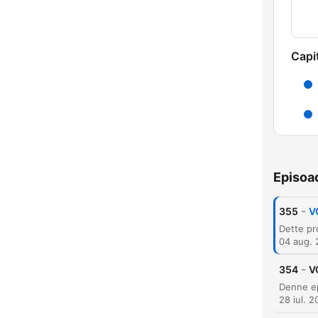
Capi
Episoa
-
355
V
F
04 aug.
Mome
-
354
V
28 iul. 