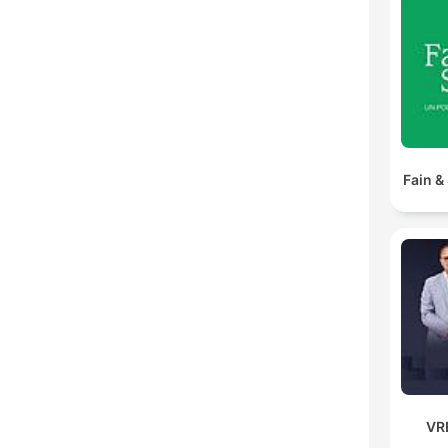
Fain &
VR