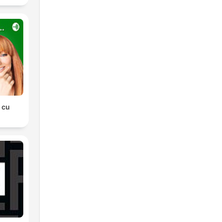
. cu
a