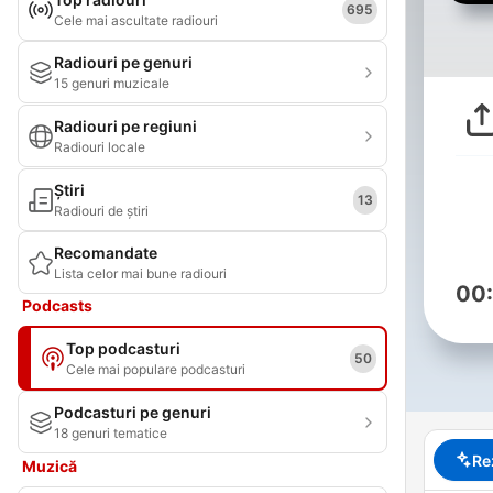
695
Cele mai ascultate radiouri
Radiouri pe genuri
15 genuri muzicale
Radiouri pe regiuni
Radiouri locale
Știri
13
Radiouri de știri
Recomandate
Lista celor mai bune radiouri
00
Podcasts
Top podcasturi
50
Cele mai populare podcasturi
Podcasturi pe genuri
18 genuri tematice
Re
Muzică