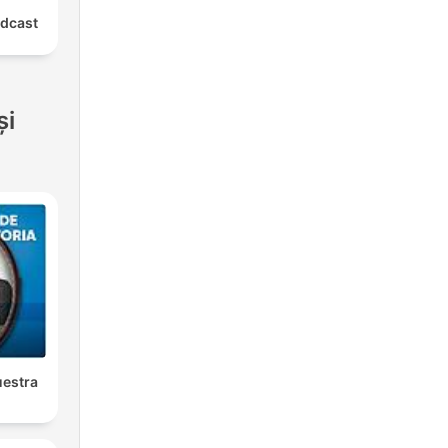
odcast
și
uestra