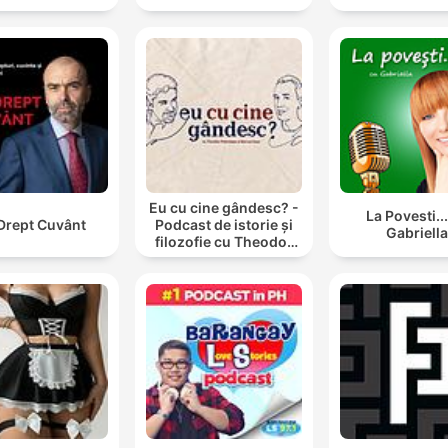
Eu cu cine gândesc? -
La Povesti..
Drept Cuvânt
Podcast de istorie și
Gabriell
filozofie cu Theodor
Paleologu și Răzvan
Ioan