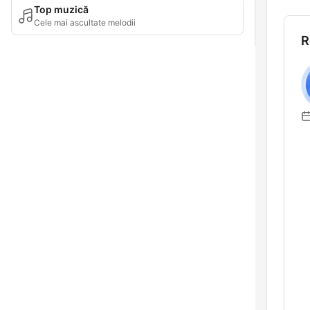
Top muzică
Cele mai ascultate melodii
R