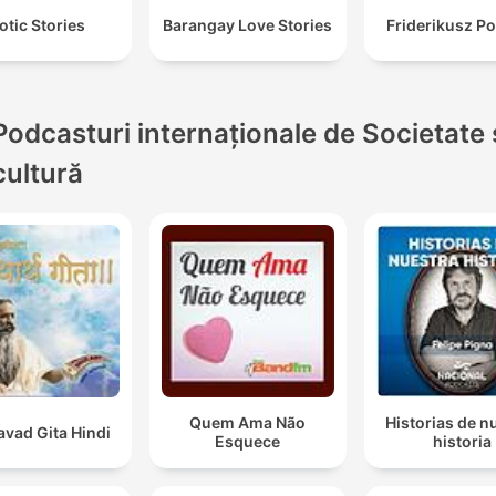
otic Stories
Barangay Love Stories
Friderikusz P
Podcasturi internaționale de Societate 
cultură
Quem Ama Não
Historias de n
vad Gita Hindi
Esquece
historia