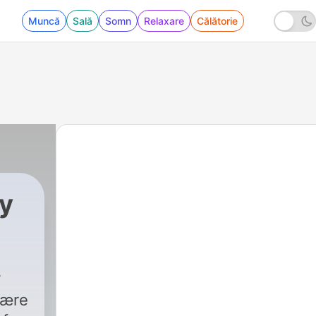
Muncă
Sală
Somn
Relaxare
Călătorie
y
være