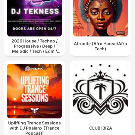
2026 House / Techno /
Afrodite (Afro House/Afro
Progressive / Deep /
Tech)
Melodic / Tech / Edm /
Afro / ibiza DJ Mix / Set /
Podcast / Electronic
Dance Musi
Uplifting Trance Sessions
with DJ Phalanx (Trance
CLUB IBIZA
Podcast)