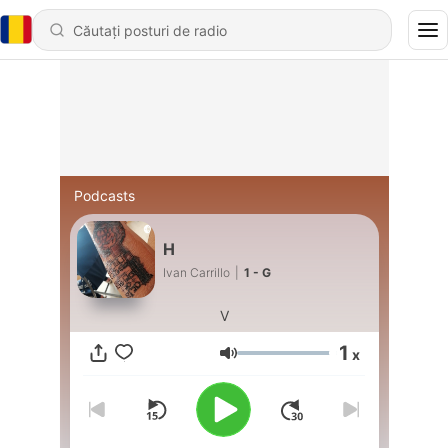
Podcasts
H
Ivan Carrillo
|
1 - G
V
1
x
Volum