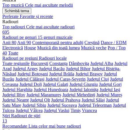
Top muzică
Cele mai ascultate melodii
Schimbă tema
Preferate
Favorite și recente
Radiouri
Top radiouri
Cele mai ascultate radiouri
695
Radiouri pe genuri
15 genuri muzicale
Anii 80
Anii 90
Contemporană pentru adulți
Creștină
Dance / EDM
Electronică
House
Muzică din toată lumea
Muzică veche
Pop / Top
40
Toate
Radiouri pe regiuni
Radiouri locale
Toate regiunile
Bucureşti
Constanța
Dâmboviţa
Județul Alba
Județul
Arad
Județul Argeș
Județul Bacău
Județul Bihor
Județul Bistrița-
Năsăud
Județul Botoșani
Județul Brăila
Județul Brașov
Județul
Buzău
Județul Călărași
Județul Caraș-Severin
Județul Cluj
Județul
Covasna
Județul Dolj
Județul Galați
Județul Giurgiu
Județul Gorj
Județul Harghita
Județul Hunedoara
Județul Ialomița
Județul Iași
Județul Ilfov
Județul Maramureș
Județul Mehedinți
Județul Mureș
Județul Neamț
Județul Olt
Județul Prahova
Județul Sălaj
Județul
Satu Mare
Județul Sibiu
Județul Suceava
Judeţul Teleorman
Județul
Tulcea
Județul Vâlcea
Județul Vaslui
Timiș
Vrancea
Știri
Radiouri de știri
13
Recomandate
Lista celor mai bune radiouri