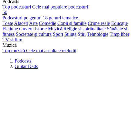
Podcasts
Top podcasturi
Cele mai populare podcasturi
50
Podcasturi pe genuri
18 genuri tematice
Toate
Afaceri
Arte
Comedie
Copii și familie
Crime reale
Educație
Ficțiune
Guvern
Istorie
Muzică
Religie și spiritualitate
Sănătate și
fitness
Societate și cultură
Sport
Știință
Știri
Tehnologie
Timp liber
TV și film
Muzică
Top muzică
Cele mai ascultate melodii
Podcasts
Guitar Dads