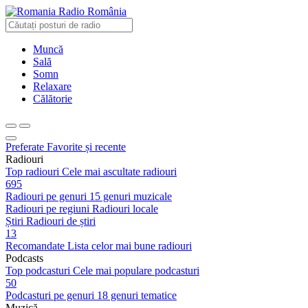
Radio România
Muncă
Sală
Somn
Relaxare
Călătorie
Preferate
Favorite și recente
Radiouri
Top radiouri
Cele mai ascultate radiouri
695
Radiouri pe genuri
15 genuri muzicale
Radiouri pe regiuni
Radiouri locale
Știri
Radiouri de știri
13
Recomandate
Lista celor mai bune radiouri
Podcasts
Top podcasturi
Cele mai populare podcasturi
50
Podcasturi pe genuri
18 genuri tematice
Muzică